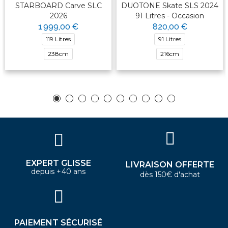
STARBOARD Carve SLC
DUOTONE Skate SLS 2024
2026
91 Litres - Occasion
1 999,00 €
820,00 €
119 Litres
91 Litres
238cm
216cm
EXPERT GLISSE
LIVRAISON OFFERTE
depuis +40 ans
dès 150€ d'achat
PAIEMENT SÉCURISÉ