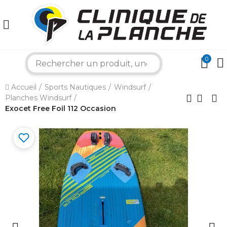
0
search
×
Accueil
Sports Nautiques
Windsurf
Planches Windsurf
Bonjour ! Je suis votre expert nautique.
Comment puis-je vous aider aujourd'hui ?
Exocet Free Foil 112 Occasion