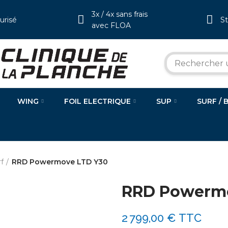
3x / 4x sans frais
urisé
S
avec FLOA
WING
FOIL ELECTRIQUE
SUP
SURF / 
f
RRD Powermove LTD Y30
RRD Powermo
2 799,00 €
TTC