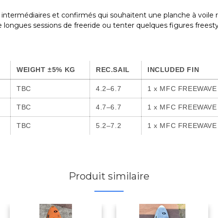
édiaires et confirmés qui souhaitent une planche à voile réact
 de longues sessions de freeride ou tenter quelques figures freestyl
.
WEIGHT ±5% KG
REC.SAIL
INCLUDED FIN
TBC
4.2–6.7
1 x MFC FREEWAVE 
TBC
4.7–6.7
1 x MFC FREEWAVE 
TBC
5.2–7.2
1 x MFC FREEWAVE 
Produit similaire