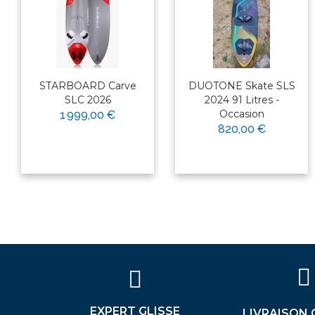
STARBOARD Carve
DUOTONE Skate SLS
SLC 2026
2024 91 Litres -
Occasion
1 999,00 €
820,00 €
×
Bonjour ! Je suis votre expert
nautique. Comment puis-je vous
aider aujourd'hui ?
EXPERT GLISSE
LIVRAISON 