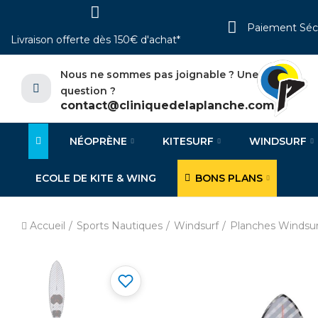
Paiement Séc
Livraison offerte dès 150€ d'achat*
Nous ne sommes pas joignable ? Une
question ?
contact@cliniquedelaplanche.com
NÉOPRÈNE
KITESURF
WINDSURF
ECOLE DE KITE & WING
BONS PLANS
Accueil
Sports Nautiques
Windsurf
Planches Windsur