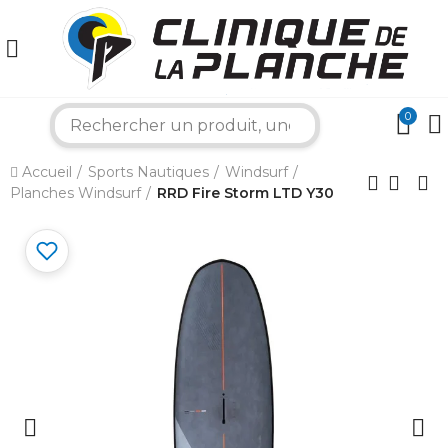
0
search
×
Accueil
Sports Nautiques
Windsurf
Planches Windsurf
RRD Fire Storm LTD Y30
Bonjour ! Je suis votre expert nautique.
Comment puis-je vous aider aujourd'hui ?