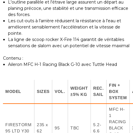
L'outline parallèle et l'étrave large assurent un départ au
planing précoce, une stabilité et une transmission efficace
des forces.
Les cut-outs à l'arrière réduisent la résistance à l'eau et
améliorent sensiblement l'accélération et la vitesse de
pointe.
La ligne de scoop rocker X-Fire 114 garantit de véritables
sensations de slalom avec un potentiel de vitesse maximal
Contenu :
Aileron MFC H-1 Racing Black G-10 avec Tuttle Head
FIN +
WEIGHT
REC.
MODEL
SIZES
VOL.
BOX
±5% KG
SAIL
SYSTEM
MFC H-
1
RACING
FIRESTORM
235 x
5.2-
95
TBC
BLACK
95 LTD Y30
62
6.6