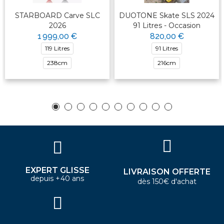
STARBOARD Carve SLC
DUOTONE Skate SLS 2024
2026
91 Litres - Occasion
1 999,00 €
820,00 €
119 Litres
91 Litres
238cm
216cm
EXPERT GLISSE
LIVRAISON OFFERTE
depuis +40 ans
dès 150€ d'achat