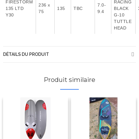
FIRESTORM
RACING
236 x
7.0-
135 LTD
135
TBC
BLACK
75
9.4
Y30
G-10
TUTTLE
HEAD
DÉTAILS DU PRODUIT
Produit similaire