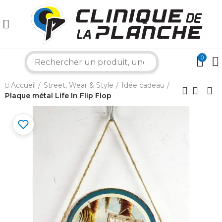
×
0
search
Accueil
Street, Wear & Style
Idée cadeau
Bonjour ! Je suis votre expert nautique.
Plaque métal Life In Flip Flop
Comment puis-je vous aider aujourd'hui ?