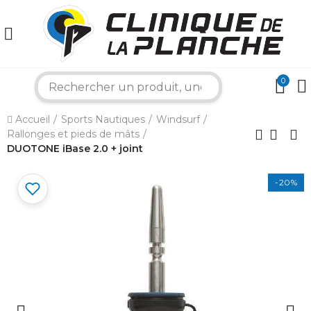
0
search
Accueil
Sports Nautiques
Windsurf
Rallonges et pieds de mâts
×
DUOTONE iBase 2.0 + joint
-20%
Bonjour ! Je suis votre expert nautique.
Comment puis-je vous aider aujourd'hui ?