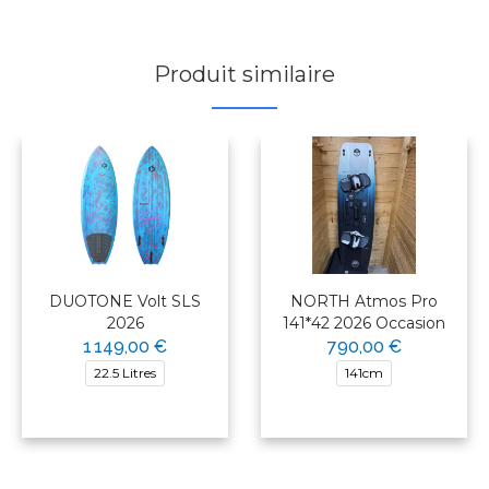
Produit similaire
DUOTONE Volt SLS
NORTH Atmos Pro
2026
141*42 2026 Occasion
1 149,00 €
790,00 €
22.5 Litres
141cm