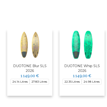
DUOTONE Blur SLS
DUOTONE Whip SLS
2026
2026
1 149,00 €
1 149,00 €
24.14 Litres
27.83 Litres
22.35 Litres
24.98 Litres
×