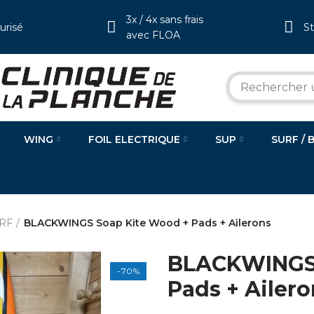
3x / 4x sans frais
urisé
S
avec FLOA
WING
FOIL ELECTRIQUE
SUP
SURF / 
RF
BLACKWINGS Soap Kite Wood + Pads + Ailerons
BLACKWINGS 
-70%
Pads + Ailero