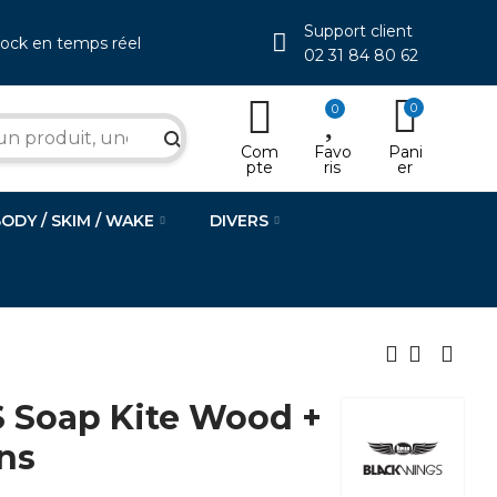
Support client
tock en temps réel
02 31 84 80 62
0
0
search
Com
Favo
Pani
pte
ris
er
BODY / SKIM / WAKE
DIVERS
Soap Kite Wood +
ns