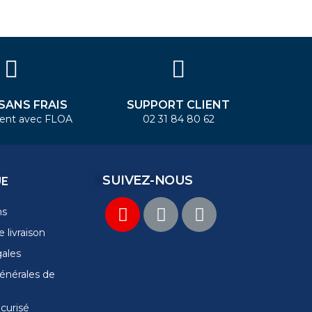
 SANS FRAIS
SUPPORT CLIENT
ent avec FLOA
02 31 84 80 62
SUIVEZ-NOUS
UE
ns
 livraison
gales
énérales de
curisé