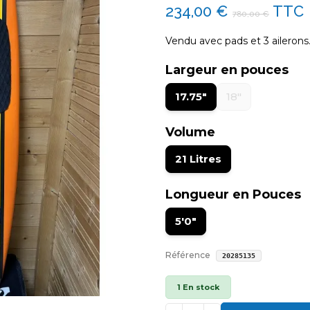
234,00 €
TTC
780,00 €
Vendu avec pads et 3 ailerons
Largeur en pouces
17.75"
18"
Volume
21 Litres
Longueur en Pouces
5'0"
Référence
20285135
1 En stock