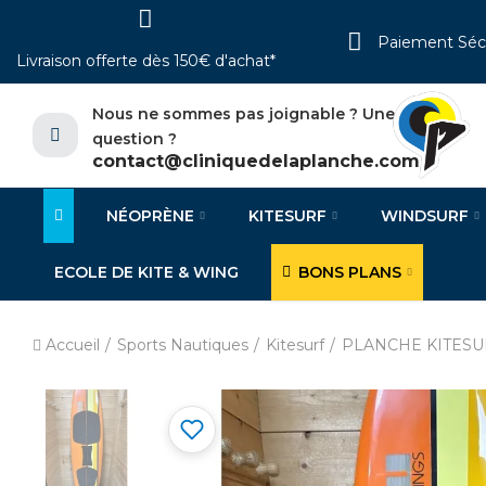
Paiement Séc
Livraison offerte dès 150€ d'achat*
Nous ne sommes pas joignable ? Une
question ?
contact@cliniquedelaplanche.com
NÉOPRÈNE
KITESURF
WINDSURF
ECOLE DE KITE & WING
BONS PLANS
Accueil
Sports Nautiques
Kitesurf
PLANCHE KITESU