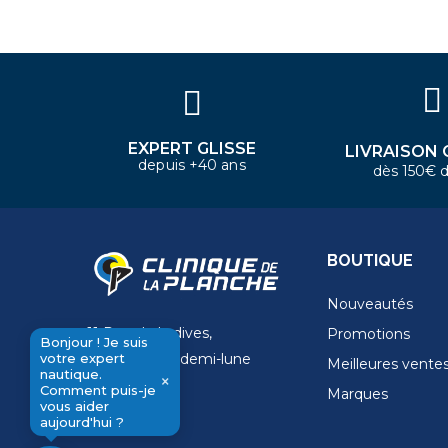
Bonjour ! Je suis votre expert
nautique. Comment puis-je vous
aider aujourd'hui ?
EXPERT GLISSE
LIVRAISON 
depuis +40 ans
dès 150€ d
BOUTIQUE
Nouveautés
11 Rue de la dives,
Promotions
Bonjour ! Je suis
votre expert
4 Place de la demi-lune
Meilleures vente
nautique.
×
14000 Caen
Comment puis-je
Marques
send
vous aider
aujourd'hui ?