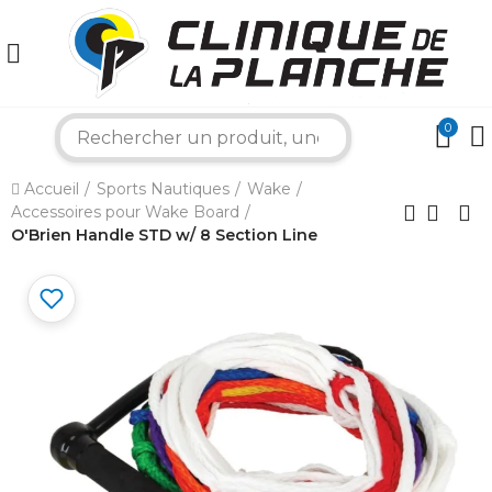
0
search
×
Accueil
Sports Nautiques
Wake
Accessoires pour Wake Board
Bonjour ! Je suis votre expert nautique.
Comment puis-je vous aider aujourd'hui ?
O'Brien Handle STD w/ 8 Section Line