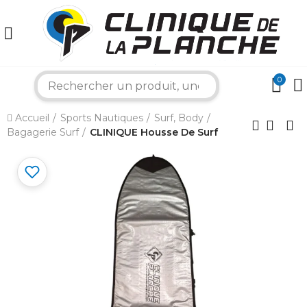
0
search
×
Accueil
Sports Nautiques
Surf, Body
Bagagerie Surf
CLINIQUE Housse De Surf
Bonjour ! Je suis votre expert nautique.
Comment puis-je vous aider aujourd'hui ?