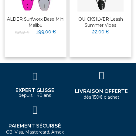
ALDER Surfworx Base Mini
QUICKSILVER Leash
Malibu
Summer Vibes
199,00 €
22,00 €
238,32 €
EXPERT GLISSE
LIVRAISON OFFERTE
depuis +40 ans
dès 150€ d'achat
PAIEMENT SÉCURISÉ
CB, Visa, Mastercard, Amex