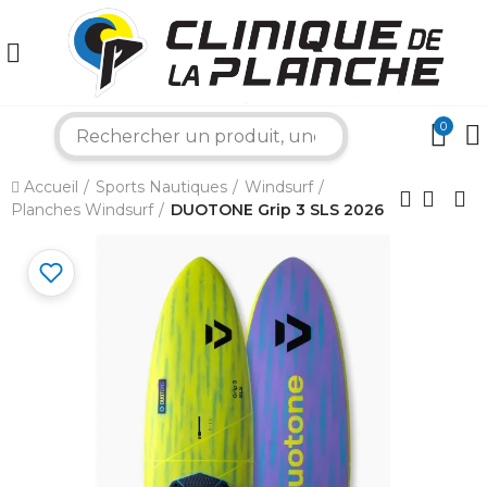
0
search
×
Accueil
Sports Nautiques
Windsurf
Planches Windsurf
DUOTONE Grip 3 SLS 2026
Bonjour ! Je suis votre expert nautique.
Comment puis-je vous aider aujourd'hui ?