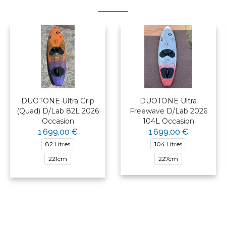
DUOTONE Ultra Grip
DUOTONE Ultra
(Quad) D/Lab 82L 2026
Freewave D/Lab 2026
Occasion
104L Occasion
1 699,00 €
1 699,00 €
82 Litres
104 Litres
221cm
227cm