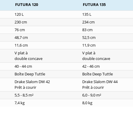
FUTURA 120
FUTURA 135
120 L
135 L
230 cm
234 cm
76 cm
83 cm
48,7 cm
52,5 cm
11,6 cm
11,9 cm
V plat à
V plat à
double concave
double concave
40 - 44 cm
42 - 46 cm
Boîte Deep Tuttle
Boîte Deep Tuttle
Drake Slalom DW 42
Drake Slalom DW 44
Prêt à courir
Prêt à courir
5,5 - 8,5 m²
6,0 - 9,0 m²
7,4 kg
8,0 kg