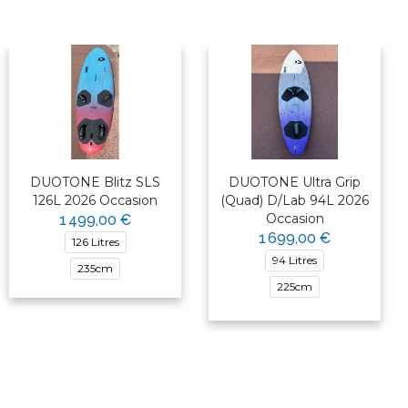
DUOTONE Blitz SLS
DUOTONE Ultra Grip
126L 2026 Occasion
(Quad) D/Lab 94L 2026
Occasion
1 499,00 €
1 699,00 €
126 Litres
94 Litres
235cm
225cm