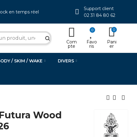
Support client
tock en temps réel
02 31 84 80 62
0
0
search
Com
Favo
Pani
pte
ris
er
BODY / SKIM / WAKE
DIVERS
Futura Wood
26