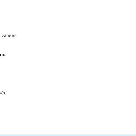
 variées.
ux.
vée.