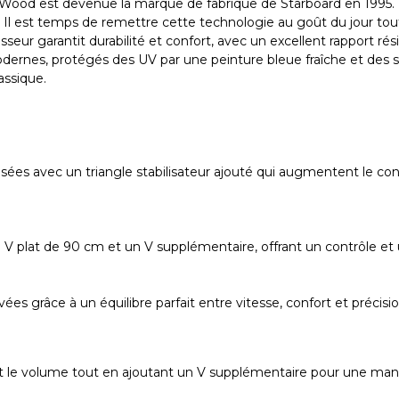
ood est devenue la marque de fabrique de Starboard en 1995. Elle
e. Il est temps de remettre cette technologie au goût du jour t
eur garantit durabilité et confort, avec un excellent rapport rés
ernes, protégés des UV par une peinture bleue fraîche et des sti
assique.
ées avec un triangle stabilisateur ajouté qui augmentent le cont
 plat de 90 cm et un V supplémentaire, offrant un contrôle et un
 grâce à un équilibre parfait entre vitesse, confort et précision
le volume tout en ajoutant un V supplémentaire pour une maniab