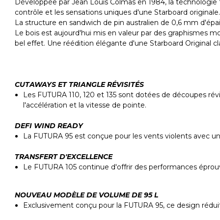
Développée par Jean Louis Colmas en 1984, la technologie W
contrôle et les sensations uniques d'une Starboard original
La structure en sandwich de pin australien de 0,6 mm d'épaiss
Le bois est aujourd'hui mis en valeur par des graphismes mod
bel effet. Une réédition élégante d'une Starboard Original cl
CUTAWAYS ET TRIANGLE RÉVISITÉS
Les FUTURA 110, 120 et 135 sont dotées de découpes révis
l'accélération et la vitesse de pointe.
DEFI WIND READY
La FUTURA 95 est conçue pour les vents violents avec un V
TRANSFERT D'EXCELLENCE
Le FUTURA 105 continue d'offrir des performances éprouvées
NOUVEAU MODÈLE DE VOLUME DE 95 L
Exclusivement conçu pour la FUTURA 95, ce design réduit 