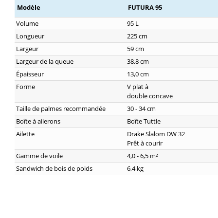
Modèle
FUTURA 95
Volume
95 L
Longueur
225 cm
Largeur
59 cm
Largeur de la queue
38,8 cm
Épaisseur
13,0 cm
Forme
V plat à
double concave
Taille de palmes recommandée
30 - 34 cm
Boîte à ailerons
Boîte Tuttle
Ailette
Drake Slalom DW 32
Prêt à courir
Gamme de voile
4,0 - 6,5 m²
Sandwich de bois de poids
6,4 kg