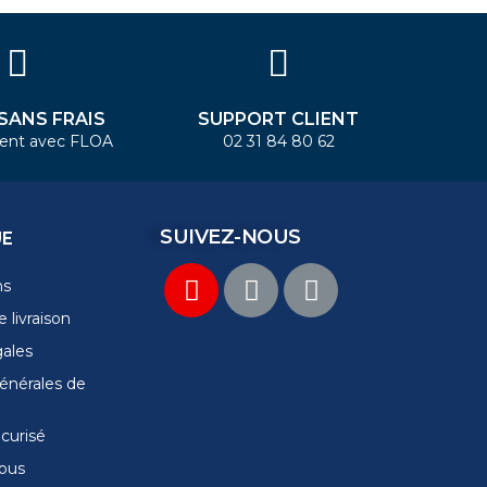
 SANS FRAIS
SUPPORT CLIENT
ent avec FLOA
02 31 84 80 62
SUIVEZ-NOUS
UE
ns
 livraison
gales
énérales de
curisé
ous