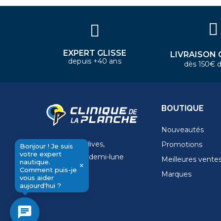
aider aujourd'hui ?
EXPERT GLISSE
LIVRAISON 
depuis +40 ans
dès 150€ d
BOUTIQUE
Nouveautés
11 Rue de la dives,
Promotions
Bonjour ! Je suis
votre expert
4 Place de la demi-lune
Meilleures vente
nautique.
×
14000 Caen
Comment puis-je
Marques
send
vous aider
aujourd'hui ?
chat