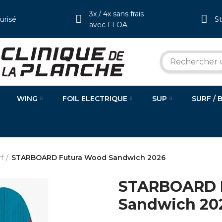
3x / 4x sans frais
urisé
S
avec FLOA
WING
FOIL ELECTRIQUE
SUP
SURF / 
f
STARBOARD Futura Wood Sandwich 2026
STARBOARD 
Sandwich 20