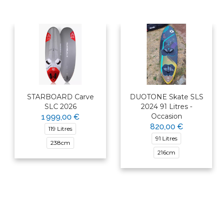
STARBOARD Carve
DUOTONE Skate SLS
SLC 2026
2024 91 Litres -
Occasion
1 999,00 €
820,00 €
119 Litres
91 Litres
238cm
216cm
×
Bonjour ! Je suis votre expert
nautique. Comment puis-je vous