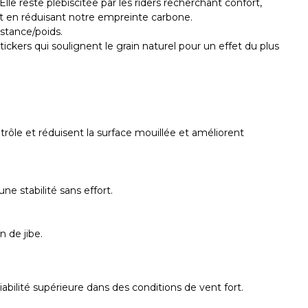
 reste plébiscitée par les riders recherchant confort,
out en réduisant notre empreinte carbone.
istance/poids.
ckers qui soulignent le grain naturel pour un effet du plus
rôle et réduisent la surface mouillée et améliorent
e stabilité sans effort.
 de jibe.
ilité supérieure dans des conditions de vent fort.