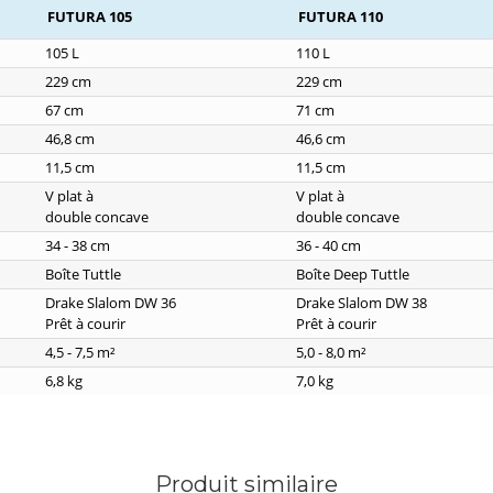
FUTURA 105
FUTURA 110
105 L
110 L
229 cm
229 cm
67 cm
71 cm
46,8 cm
46,6 cm
11,5 cm
11,5 cm
V plat à
V plat à
double concave
double concave
34 - 38 cm
36 - 40 cm
Boîte Tuttle
Boîte Deep Tuttle
Drake Slalom DW 36
Drake Slalom DW 38
Prêt à courir
Prêt à courir
4,5 - 7,5 m²
5,0 - 8,0 m²
6,8 kg
7,0 kg
Produit similaire