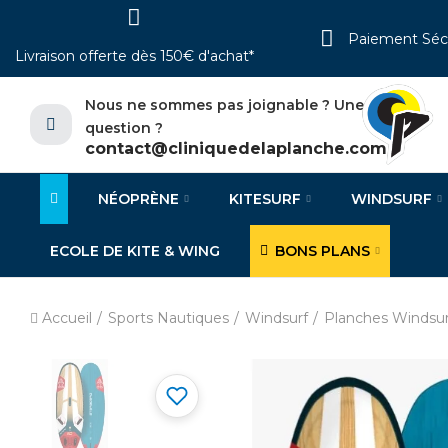
Paiement Séc
Livraison offerte dès 150€ d'achat*
Nous ne sommes pas joignable ? Une
question ?
contact@cliniquedelaplanche.com
NÉOPRÈNE
KITESURF
WINDSURF
ECOLE DE KITE & WING
BONS PLANS
Accueil
Sports Nautiques
Windsurf
Planches Windsur