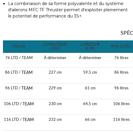
La combinaison de sa forme polyvalente et du système
d'ailerons MFC TF Thruster permet d'exploiter pleinement
le potentiel de performance du 3S+.
SPÉC
LONGUEUR
LARGEUR
TAILLE
VOL (LTR.)
(CM)
(CM)
76 LTD / TEAM
À déterminer
À déterminer
76 litres
TEAM
86 LTD /
227 cm
59,5 cm
86 litres
TEAM
96 LTD /
229 cm
61 cm
96 litres
TEAM
106 LTD /
230 cm
64,5 cm
106 litres
TEAM
116 LTD /
232 cm
66 cm
116 litres