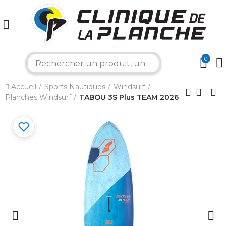
0
search
×
Accueil
Sports Nautiques
Windsurf
Planches Windsurf
TABOU 3S Plus TEAM 2026
Bonjour ! Je suis votre expert nautique.
Comment puis-je vous aider aujourd'hui ?