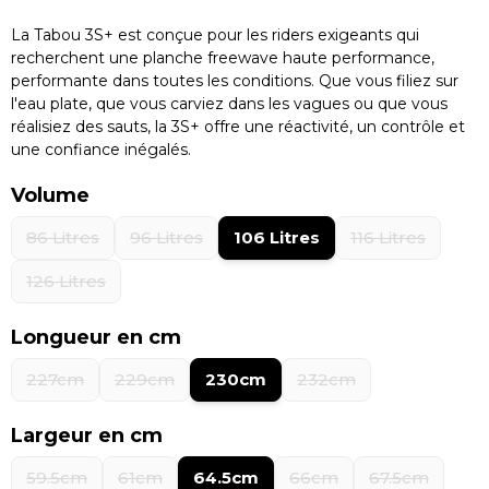
La Tabou 3S+ est conçue pour les riders exigeants qui
recherchent une planche freewave haute performance,
performante dans toutes les conditions. Que vous filiez sur
l'eau plate, que vous carviez dans les vagues ou que vous
réalisiez des sauts, la 3S+ offre une réactivité, un contrôle et
une confiance inégalés.
Volume
86 Litres
96 Litres
106 Litres
116 Litres
126 Litres
Longueur en cm
227cm
229cm
230cm
232cm
Largeur en cm
59.5cm
61cm
64.5cm
66cm
67.5cm