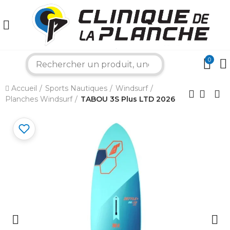
0
search
×
Accueil
Sports Nautiques
Windsurf
Planches Windsurf
TABOU 3S Plus LTD 2026
Bonjour ! Je suis votre expert nautique.
Comment puis-je vous aider aujourd'hui ?