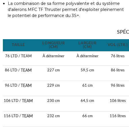
La combinaison de sa forme polyvalente et du système
d'ailerons MFC TF Thruster permet d'exploiter pleinement
le potentiel de performance du 3S+.
SPÉC
LONGUEUR
LARGEUR
TAILLE
VOL (LTR.)
(CM)
(CM)
76 LTD / TEAM
À déterminer
À déterminer
76 litres
TEAM
86 LTD /
227 cm
59,5 cm
86 litres
TEAM
96 LTD /
229 cm
61 cm
96 litres
TEAM
106 LTD /
230 cm
64,5 cm
106 litres
TEAM
116 LTD /
232 cm
66 cm
116 litres