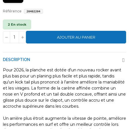
Je cherche 210 viper windsurf
person
Référence
20402204
Je n'ai pas de planche de windsurf "Viper 210" en
stock actuellement.
2 En stock
Si vous recherchez une planche de windsurf
AJOUTER AU PANIER
polyvalente et évolutive, idéale pour la
progression, voici nos recommandations :
* [ID:10055224] PACK TAHE Techno Windsurf 160
+ Gréement Nautix : Un pack complet excellent
DESCRIPTION
pour débuter et progresser en freeride et
Pour 2026, la planche est dotée d'un nouveau rocker avant
windfoil.
* [ID:10056926] PACK Windsurf Tahe Techno 160
plus bas pour un planing plus facile et plus rapide, tandis
+ Greement GA Hybrid + Pdm Nautix 2024 : Une
qu'un kick tail plus prononcé à l'arrière améliore la maniabilité
autre option complète et performante pour la
et les virages. La forme de la carène affinée combine un
progression.
nose en V profond et un tail double concave, offrant ainsi une
glisse plus douce sur le clapot, un contrôle accru et une
N'hésitez pas à consulter notre section
accroche supérieure dans les courbes.
pour plus de choix, ou
Planches Windsurf
Un arrière plus étroit augmente la vitesse de pointe, améliore
les performances en surf et offre un meilleur contrôle lors
nos
si votre budget
Promotions Occasions