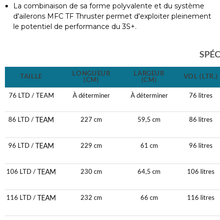
La combinaison de sa forme polyvalente et du système
d'ailerons MFC TF Thruster permet d'exploiter pleinement
le potentiel de performance du 3S+.
SPÉC
LONGUEUR
LARGEUR
TAILLE
VOL (LTR.)
(CM)
(CM)
76 LTD / TEAM
À déterminer
À déterminer
76 litres
TEAM
86 LTD /
227 cm
59,5 cm
86 litres
TEAM
96 LTD /
229 cm
61 cm
96 litres
TEAM
106 LTD /
230 cm
64,5 cm
106 litres
TEAM
116 LTD /
232 cm
66 cm
116 litres