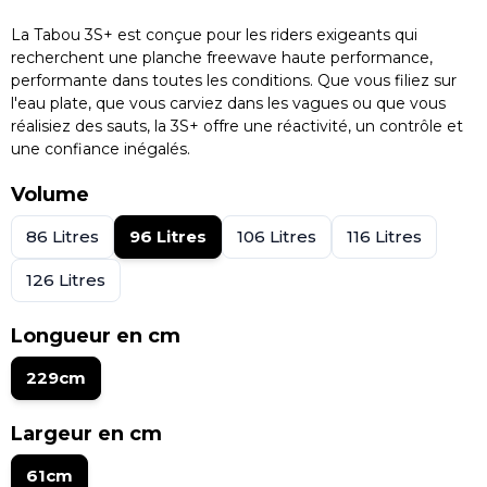
Pour un fanion orange, la [ID:10055855] Flamme
La Tabou 3S+ est conçue pour les riders exigeants qui
Orange Plastimo est une excellente option.
recherchent une planche freewave haute performance,
performante dans toutes les conditions. Que vous filiez sur
Concernant le palonnier, nous n'avons pas de
l'eau plate, que vous carviez dans les vagues ou que vous
modèle spécifique en stock actuellement.
réalisiez des sauts, la 3S+ offre une réactivité, un contrôle et
N'hésitez pas si vous avez d'autres questions !
une confiance inégalés.
La fanion est bien en stock?
Volume
person
Toutes mes excuses, il semble y avoir eu une
86 Litres
96 Litres
106 Litres
116 Litres
erreur dans ma réponse précédente. Le produit
[ID:10055855] n'est pas dans notre catalogue
126 Litres
actuel.
Actuellement, nous n'avons pas de fanion orange
Longueur en cm
ni de palonnier spécifiques en stock.
229cm
Je vous invite à consulter régulièrement notre
section
ou à passer
Promotions Occasions
Largeur en cm
nous voir au shop à Caen/Ouistreham, le stock
évolue vite !
61cm