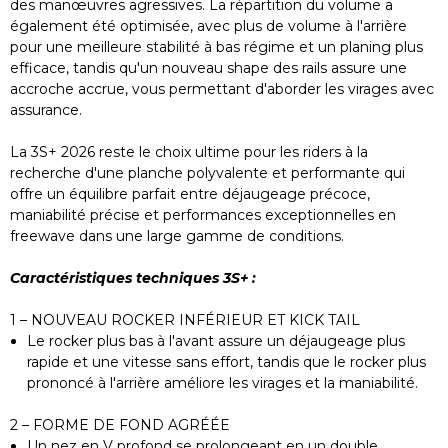
des manœuvres agressives. La répartition du volume a
est serré.
également été optimisée, avec plus de volume à l'arrière
pour une meilleure stabilité à bas régime et un planing plus
Ailerons
person
efficace, tandis qu'un nouveau shape des rails assure une
accroche accrue, vous permettant d'aborder les virages avec
Pour trouver les ailerons adaptés, il est important
de savoir pour quel sport et quel type de planche
assurance.
vous en avez besoin.
La 3S+ 2026 reste le choix ultime pour les riders à la
Vous pouvez consulter notre sélection générale
recherche d'une planche polyvalente et performante qui
ici :
offre un équilibre parfait entre déjaugeage précoce,
maniabilité précise et performances exceptionnelles en
Accessoires Planche (Straps / Pads /
Ailerons)
freewave dans une large gamme de conditions.
Caractéristiques techniques 3S+ :
Dites-moi si c'est pour du Windsurf, du Kitesurf,
du SUP ou du Surf, et je pourrai vous guider plus
précisément !
1 – NOUVEAU ROCKER INFÉRIEUR ET KICK TAIL
Le rocker plus bas à l'avant assure un déjaugeage plus
rapide et une vitesse sans effort, tandis que le rocker plus
prononcé à l'arrière améliore les virages et la maniabilité.
2 – FORME DE FOND AGRÉÉE
Un nez en V profond se prolongeant en un double