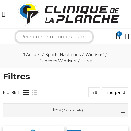
×
0
search
Bonjour ! Je suis votre expert nautique.
Accueil
Sports Nautiques
Windsurf
Comment puis-je vous aider aujourd'hui ?
Planches Windsurf
Filtres
Filtres
5
Trier par
FILTRE
Filtres
(23 produits)