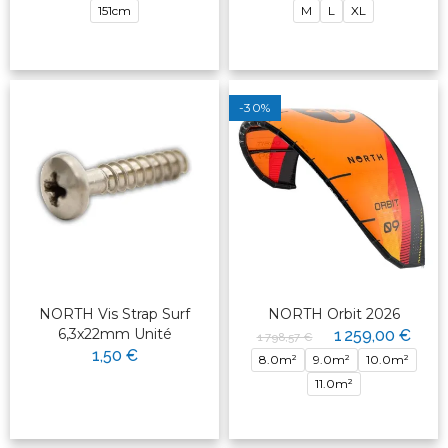
151cm
M
L
XL
-30%
NORTH Vis Strap Surf
NORTH Orbit 2026
6,3x22mm Unité
1 259,00 €
1 798,57 €
1,50 €
8.0m²
9.0m²
10.0m²
11.0m²