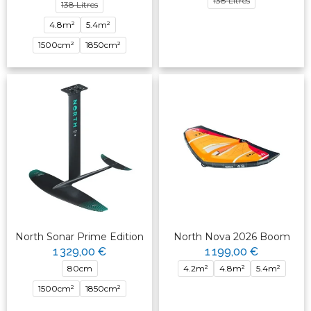
138 Litres
138 Litres
4.8m²
5.4m²
1500cm²
1850cm²
North Sonar Prime Edition
North Nova 2026 Boom
1 329,00 €
1 199,00 €
80cm
4.2m²
4.8m²
5.4m²
1500cm²
1850cm²