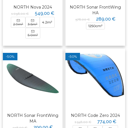
NORTH Nova 2024
NORTH Sonar FrontWing
HA
549,00 €
1 098,00 €
289,00 €
578,00 €
4.2m²
2.9m²
3.5m²
1250cm²
5.0m²
-50%
-50%
NORTH Sonar FrontWing
NORTH Code Zero 2024
MA
774,00 €
1 548,00 €
299,00 €
598,00 €