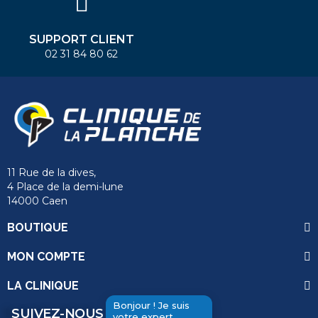
SUPPORT CLIENT
02 31 84 80 62
11 Rue de la dives,
4 Place de la demi-lune
14000 Caen
send
BOUTIQUE
MON COMPTE
LA CLINIQUE
Bonjour ! Je suis
SUIVEZ-NOUS
votre expert