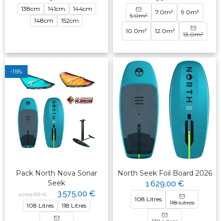
138cm
141cm
144cm
7.0m²
9.0m²
5.0m²
148cm
152cm
10.0m²
12.0m²
13.0m²
-15%
Pack North Nova Sonar
North Seek Foil Board 2026
Seek
1 629,00 €
3 575,00 €
4 205,88 €
108 Litres
118 Litres
108 Litres
118 Litres