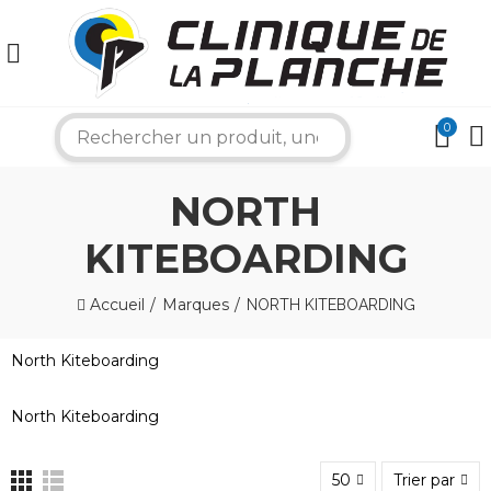
0
search
NORTH
KITEBOARDING
Accueil
Marques
NORTH KITEBOARDING
×
North Kiteboarding
North Kiteboarding
Bonjour ! Je suis votre expert nautique.
Comment puis-je vous aider aujourd'hui ?
50
Trier par