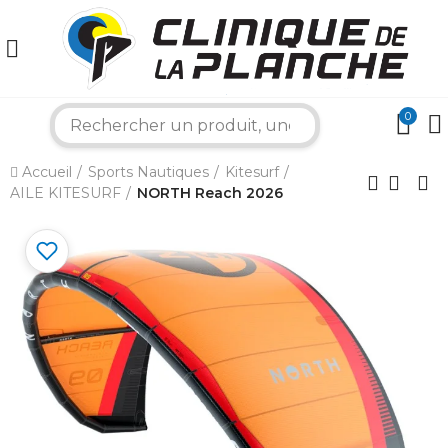
0
search
×
Accueil
Sports Nautiques
Kitesurf
AILE KITESURF
NORTH Reach 2026
Bonjour ! Je suis votre expert nautique.
Comment puis-je vous aider aujourd'hui ?