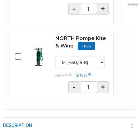
500,
-
+
NORTH Pompe Kite
& Wing
-15%
50,15 €
59,00 €
-
+
DESCRIPTION