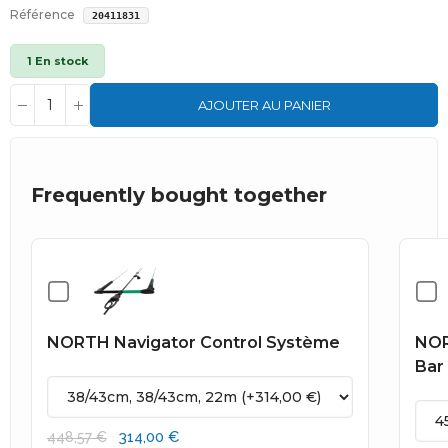
Référence
20411831
1 En stock
AJOUTER AU PANIER
Frequently bought together
NORTH Navigator Control Système
NOR
Bar
314,00 €
448,57 €