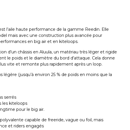
st l’aile haute performance de la gamme Reedin. Elle
odel mais avec une construction plus avancée pour
 performances en big air et en kiteloops.
ation d’un
châssis en Aluula
, un matériau très léger et rigide
nt le poids et le diamètre du bord d’attaque. Cela donne
 plus vite et remonte plus rapidement après un loop.
us légère (jusqu’à environ
25 % de poids en moins
que la
us serrés
 les kiteloops
hangtime
pour le big air.
polyvalente capable de freeride, vague ou foil, mais
nce et riders engagés