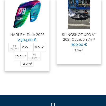
HARLEM Peak 2026
SLINGSHOT UFO V1
2021 Occasion 7m²
2 304,00 €
300,00 €
8.0m²
9.0m²
7.0m²
7.0m²
10.0m²
11.0m²
12.0m²