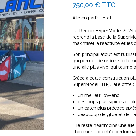
750,00 €
TTC
Aile en parfait état.
La
Reedin HyperModel 2024
e
reprend la base de la SuperM
maximiser la réactivité et les
Son principal atout est l’utilis
qui permet de réduire forteme
une aile plus vive, qui tourne
Grâce à cette construction pl
SuperModel HTF), l’aile offre :
un
meilleur low-end
des
loops plus rapides et pl
un
catch plus précoce après
beaucoup de
glide et de 
Elle reste néanmoins une aile 
clairement orientée
performa