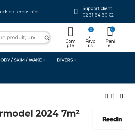
Support client
tock en temps réel
02 31 84 80 62
0
0
search
Com
Favo
Pani
pte
ris
er
BODY / SKIM / WAKE
DIVERS
rmodel 2024 7m²