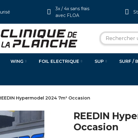
3x / 4x sans frais
urisé
S
avec FLOA
WING
FOIL ELECTRIQUE
SUP
SURF / 
REEDIN Hypermodel 2024 7m² Occasion
REEDIN Hype
Occasion