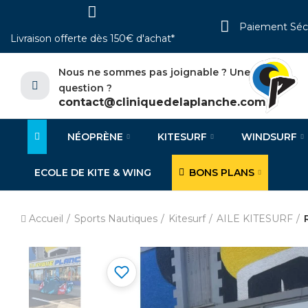
Paiement Séc
Livraison offerte dès 150€ d'achat*
Nous ne sommes pas joignable ? Une
question ?
contact@cliniquedelaplanche.com
NÉOPRÈNE
KITESURF
WINDSURF
ECOLE DE KITE & WING
BONS PLANS
Accueil
Sports Nautiques
Kitesurf
AILE KITESURF