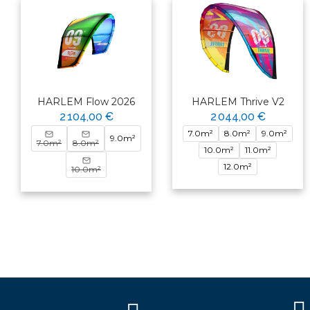
HARLEM Flow 2026
HARLEM Thrive V2
2 104,00 €
2 044,00 €
7.0m²
8.0m²
9.0m²
9.0m²
7.0m²
8.0m²
10.0m²
11.0m²
12.0m²
10.0m²
×
Bonjour ! Je suis votre expert
nautique. Comment puis-je vous
aider aujourd'hui ?