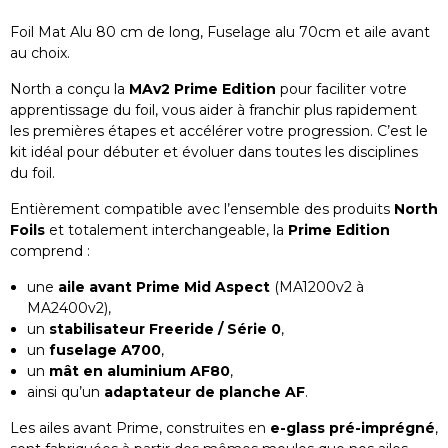
Foil Mat Alu 80 cm de long, Fuselage alu 70cm et aile avant
au choix.
North a conçu la
MAv2 Prime Edition
pour faciliter votre
apprentissage du foil, vous aider à franchir plus rapidement
les premières étapes et accélérer votre progression. C’est le
kit idéal pour débuter et évoluer dans toutes les disciplines
du foil.
Entièrement compatible avec l’ensemble des produits
North
Foils
et totalement interchangeable, la
Prime Edition
comprend :
une
aile avant Prime Mid Aspect
(MA1200v2 à
MA2400v2),
un
stabilisateur Freeride / Série 0
,
un
fuselage A700
,
un
mât en aluminium AF80
,
ainsi qu’un
adaptateur de planche AF
.
Les ailes avant Prime, construites en
e-glass pré-imprégné
,