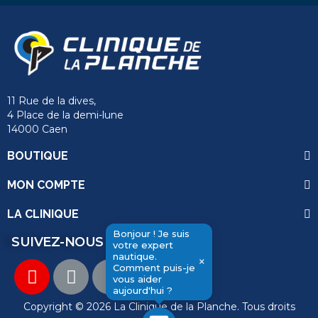
11 Rue de la dives,
4 Place de la demi-lune
14000 Caen
BOUTIQUE
MON COMPTE
LA CLINIQUE
Bonjour ! Je suis
SUIVEZ-NOUS
votre expert
nautique.
×
Comment puis-je
send
vous aider
aujourd'hui ?
Copyright © 2026 La Clinique de la Planche. Tous droits