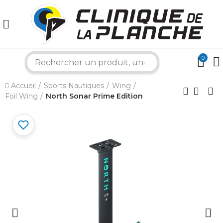
0
search
×
Accueil
Sports Nautiques
Wing
Foil Wing
North Sonar Prime Edition
Bonjour ! Je suis votre expert nautique.
Comment puis-je vous aider aujourd'hui ?