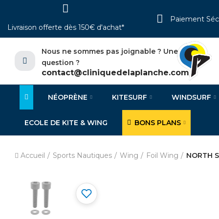
Paiement Séc
Livraison offerte dès 150€ d'achat*
Nous ne sommes pas joignable ? Une
question ?
contact@cliniquedelaplanche.com
NÉOPRÈNE
KITESURF
WINDSURF
ECOLE DE KITE & WING
BONS PLANS
Accueil
Sports Nautiques
Wing
Foil Wing
NORTH So