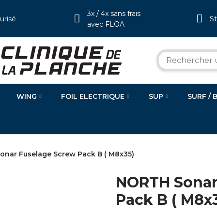
3x / 4x sans frais
urisé
S
avec FLOA
WING
FOIL ELECTRIQUE
SUP
SURF / 
nar Fuselage Screw Pack B ( M8x35)
NORTH Sonar
Pack B ( M8x