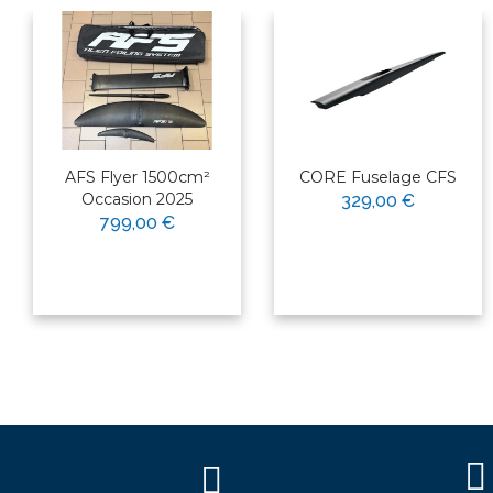
AFS Flyer 1500cm²
CORE Fuselage CFS
Occasion 2025
329,00 €
799,00 €
×
Bonjour ! Je suis votre expert
nautique. Comment puis-je vous
aider aujourd'hui ?