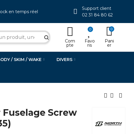
Support client
tock en temps réel
02 31 84 80 62
0
0
search
Com
Favo
Pani
pte
ris
er
BODY / SKIM / WAKE
DIVERS
 Fuselage Screw
35)