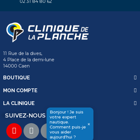
02 31 84 80 62
11 Rue de la dives,
4 Place de la demi-lune
14000 Caen
BOUTIQUE
MON COMPTE
LA CLINIQUE
Bonjour ! Je suis
SUIVEZ-NOUS
votre expert
send
nautique.
×
Comment puis-je
vous aider
aujourd'hui ?