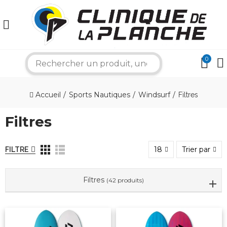
0
search
×
Accueil
Sports Nautiques
Windsurf
Filtres
Filtres
Bonjour ! Je suis votre expert nautique.
Comment puis-je vous aider aujourd'hui ?
18
Trier par
FILTRE
Filtres
(42 produits)