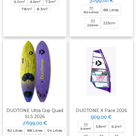
3 099,00 €
6.0m²
6.6m²
7.3m²
7.8m²
8.3m²
88 Litres
82 Litres
223cm
221cm
DUOTONE Ultra Grip Quad
DUOTONE X Pace 2026
SLS 2026
909,00 €
2 699,00 €
5.8m²
6.2m²
5.4m²
82 Litres
88 Litres
94 Litres