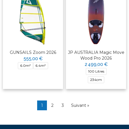
GUNSAILS Zoom 2026
JP AUSTRALIA Magic Move
Wood Pro 2026
555,00 €
2 499,00 €
6.0m²
6.4m²
100 Litres
234cm
1
2
3
Suivant »