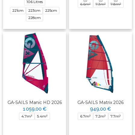
106 Litres
6.6m²
7.3m²
7.8m²
221cm
223cm
225cm
228cm
GA-SAILS Manic HD 2026
GA-SAILS Matrix 2026
1 059,00 €
949,00 €
4.7m²
5.4m²
6.7m²
7.2m²
7.7m²