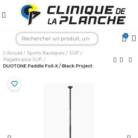
0
search
×
Accueil
Sports Nautiques
SUP
Pagaies pour SUP
DUOTONE Paddle Foil-X / Black Project
Bonjour ! Je suis votre expert nautique.
Comment puis-je vous aider aujourd'hui ?