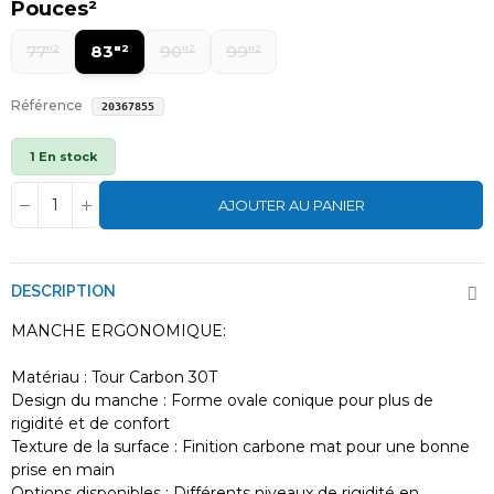
Pouces²
77"²
83"²
90"²
99"²
Référence
20367855
1 En stock
AJOUTER AU PANIER
DESCRIPTION
MANCHE ERGONOMIQUE:
Matériau : Tour Carbon 30T
Design du manche : Forme ovale conique pour plus de
rigidité et de confort
Texture de la surface : Finition carbone mat pour une bonne
prise en main
Options disponibles : Différents niveaux de rigidité en