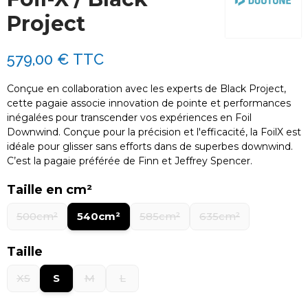
Tu peux aussi jeter un œil à toute notre sélection
Project
de
ou passer nous voir au shop
Foils Wing
pour des conseils personnalisés !
579,00 €
TTC
Wishbone Windsurf carbone
person
Conçue en collaboration avec les experts de Black Project,
cette pagaie associe innovation de pointe et performances
Pour un wishbone windsurf en carbone, vous
recherchez légèreté et rigidité pour optimiser
inégalées pour transcender vos expériences en Foil
vos performances.
Downwind. Conçue pour la précision et l'efficacité, la FoilX est
idéale pour glisser sans efforts dans de superbes downwind.
Voici notre meilleure recommandation actuelle :
C’est la pagaie préférée de Finn et Jeffrey Spencer.
* [ID:10050944] Ga-Boom wish GRB Carbone
100% 2022 : Un wishbone monocoque 100%
Taille en cm²
carbone, avec arrière élargi et poulies intégrées,
idéal pour la race, et actuellement à -40%.
500cm²
540cm²
585cm²
635cm²
N'oubliez pas de jeter un œil à nos
Taille
pour d'autres
Promotions Occasions
opportunités.
XS
S
M
L
Découvrez ce wishbone et nos autres offres sur