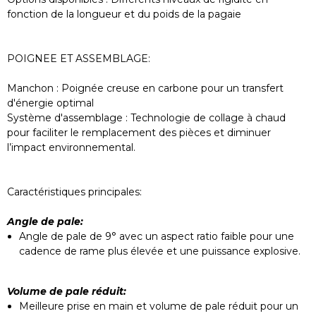
Avez vous ce skim en stock?
person
fonction de la longueur et du poids de la pagaie
SKIMONE Fiberwood
person
POIGNEE ET ASSEMBLAGE:
Oui, le SKIMONE Fiberwood [ID:10038729] est
en stock !
Manchon : Poignée creuse en carbone pour un transfert
Nous l'avons disponible en plusieurs tailles :
d'énergie optimal
104cm et 112cm.
Système d'assemblage : Technologie de collage à chaud
pour faciliter le remplacement des pièces et diminuer
Vous pouvez le retrouver ici :
l’impact environnemental.
SKIMONE Fiberwood
Caractéristiques principales:
Dispo à ouistream ou à Caen en 104
person
Pour le SKIMONE Fiberwood [ID:10038729] en
Angle de pale:
104cm, il est disponible dans notre stock général.
Angle de pale de 9° avec un aspect ratio faible pour une
cadence de rame plus élevée et une puissance explosive.
Pour savoir si la taille 104cm est précisément
dans le shop de Caen ou Ouistreham au moment
T, le plus simple est de nous contacter
Volume de pale réduit:
directement ou de passer nous voir. Le stock
Meilleure prise en main et volume de pale réduit pour un
bouge vite !