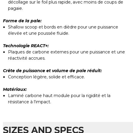
décollage sur le foil plus rapide, avec moins de coups de
pagaie.
Puis je le commander sans livraison
person
Oui, bien sûr ! Lors de votre commande en ligne,
Forme de la pale:
vous pourrez choisir l'option "Retrait en magasin"
Shallow scoop et bords en dièdre pour une puissance
pour éviter les frais de livraison et venir chercher
élevée et une poussée fluide.
votre SKIMONE Fiberwood [ID:10038729]
directement à Caen ou Ouistreham.
Technologie REACT+:
N'hésitez pas à nous appeler si vous voulez
Plaques de carbone externes pour une puissance et une
confirmer la présence exacte du 104cm dans le
réactivité accrues.
shop de votre choix avant de passer commande.
Crête de puissance et volume de pale réduit:
Ou puis je vous appeler?
person
Conception légère, solide et efficace.
Vous pouvez nous appeler directement. Le
Matériaux:
numéro de téléphone de nos shops de Caen et
Ouistreham est disponible sur la page "Contact"
Laminé carbone haut module pour la rigidité et la
de notre site web
résistance à l'impact.
.
www.cliniquedelaplanche.com
Je suis débutant pèse 80kg quelle planche
SIZES AND SPECS
prendre
person