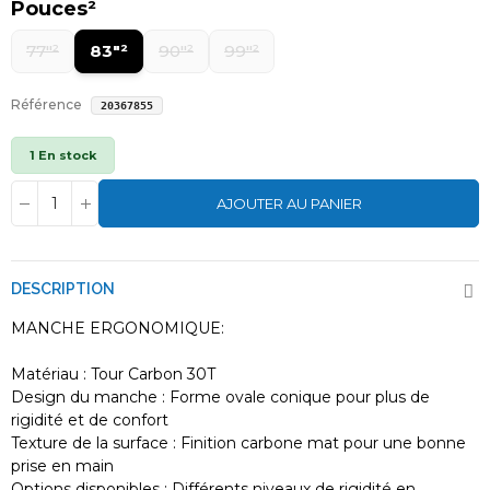
Pouces²
les
ou passez nous voir
Promotions Neuves
77"²
83"²
90"²
99"²
au shop à Caen/Ouistreham !
Puis je venir chercher ce produit en magasin?
person
Référence
20367855
Oui, absolument ! Vous pouvez venir chercher
1 En stock
vos produits directement dans nos shops à Caen
ou Ouistreham.
AJOUTER AU PANIER
Pour quel skimboard cherchez-vous la
disponibilité ? Il existe plusieurs modèles.
En attendant, vous pouvez consulter notre
DESCRIPTION
sélection de skimboards ici :
MANCHE ERGONOMIQUE:
*
Skimboards en bois
Matériau : Tour Carbon 30T
*
Skimboards de vague
Design du manche : Forme ovale conique pour plus de
rigidité et de confort
Ou vous pouvez me donner plus de détails sur le
Texture de la surface : Finition carbone mat pour une bonne
modèle qui vous intéresse.
prise en main
Options disponibles : Différents niveaux de rigidité en