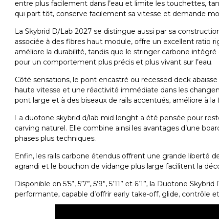
entre plus facilement dans l’eau et limite les touchettes, ta
qui part tôt, conserve facilement sa vitesse et demande moin
La Skybrid D/Lab 2027 se distingue aussi par sa
constructio
associée à des
fibres haut module
, offre un excellent ratio 
améliore la durabilité, tandis que le
stringer carbone intégré
pour un comportement plus précis et plus vivant sur l’eau.
Côté sensations, le
pont encastré
ou
recessed deck
abaisse 
haute vitesse et une réactivité immédiate dans les change
pont large et à des
biseaux de rails accentués
, améliore à la
La
duotone skybrid d/lab mid lenght
a été pensée pour rest
carving naturel. Elle combine ainsi les avantages d’une boar
phases plus techniques.
Enfin, les
rails carbone étendus
offrent une grande liberté d
agrandi
et le
bouchon de vidange plus large
facilitent la dé
Disponible en
5’5”, 5’7”, 5’9”, 5’11” et 6’1”
, la
Duotone Skybrid 
performante, capable d’offrir
early take-off, glide, contrôle e