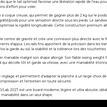
ndis que le
tail optimisé
favorise une libération rapide de l’eau po
s d’effort pour voler.
n à coque creuse
, qui permet de gagner
plus de 2 kg
sur le poid
rigidité/poids pour une sensation directe sous les pieds. Le
sandwi
optimise la rigidité longitudinale. Cette construction premium al
le centre de gravité et crée une connexion plus directe avec le foil
ments d’appui. Les
rails fins
apportent de la précision dans les tran
 fois la garde au sol, la stabilité et la tolérance lors des touchette
er maniable malgré son shape allongé. Son
faible swing weight
f
d qui décolle tôt et garde sa vitesse, avec une maniabilité éton
e réglage et permettent d’adapter la planche à un large choix de
compression et l’entretien en toute sécurité.
D/Lab 2027
est une board moderne, légère et ultra aboutie, idéale
t maniabilité
dans un seul shape.