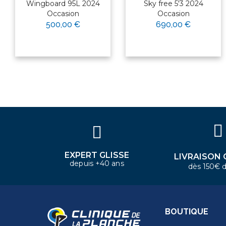
Wingboard 95L 2024
Sky free 5'3 2024
Occasion
Occasion
500,00 €
690,00 €
×
Bonjour ! Je suis votre expert
nautique. Comment puis-je vous
aider aujourd'hui ?
EXPERT GLISSE
LIVRAISON 
depuis +40 ans
dès 150€ d
BOUTIQUE