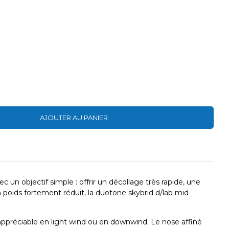
AJOUTER AU PANIER
vec un objectif simple : offrir un
décollage très rapide
, une
n poids fortement réduit, la
duotone skybrid d/lab mid
 appréciable en
light wind
ou en downwind. Le
nose affiné