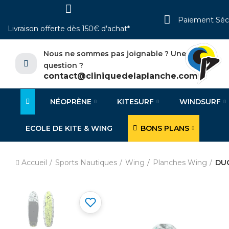
Paiement Séc
Livraison offerte dès 150€ d'achat*
Nous ne sommes pas joignable ? Une
question ?
contact@cliniquedelaplanche.com
NÉOPRÈNE
KITESURF
WINDSURF
ECOLE DE KITE & WING
BONS PLANS
Accueil
Sports Nautiques
Wing
Planches Wing
DUO