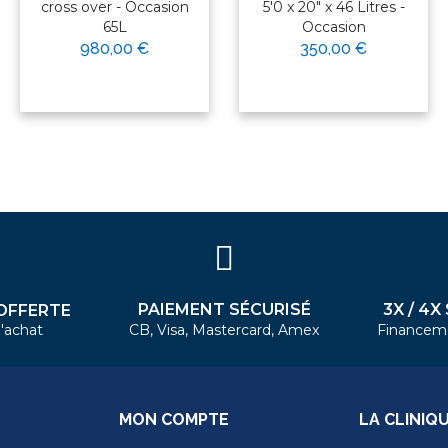
cross over - Occasion
5'0 x 20" x 46 Litres -
65L
Occasion
980,00 €
350,00 €
PAIEMENT SÉCURISÉ
3X / 4X
OFFERTE
'achat
CB, Visa, Mastercard, Amex
Financem
MON COMPTE
LA CLINIQ