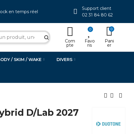
Support client
tock en temps réel
02 31 84 80 62
0
0
search
Com
Favo
Pani
pte
ris
er
BODY / SKIM / WAKE
DIVERS
brid D/Lab 2027