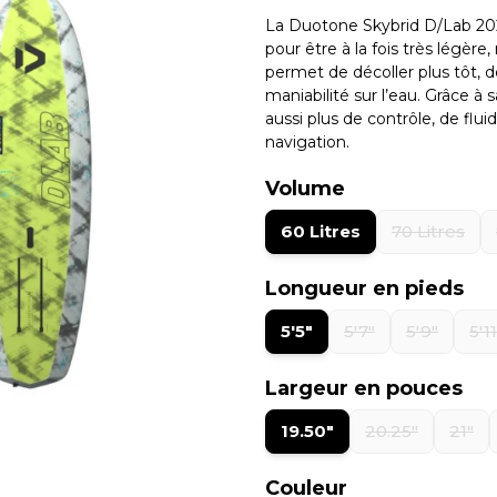
La
Duotone Skybrid D/Lab 2
pour être à la fois
très légère
,
permet de décoller plus tôt, 
maniabilité sur l’eau. Grâce à
aussi plus de contrôle, de flu
navigation.
Volume
60 Litres
70 Litres
Longueur en pieds
5'5"
5'7"
5'9"
5'11
Largeur en pouces
19.50"
20.25"
21"
Couleur