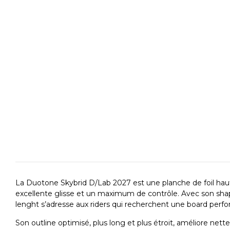
La
Duotone Skybrid D/Lab 2027
est une planche de foil h
excellente glisse et un maximum de contrôle. Avec son sh
lenght
s’adresse aux riders qui recherchent une board perfor
Son
outline optimisé
, plus long et plus étroit, améliore ne