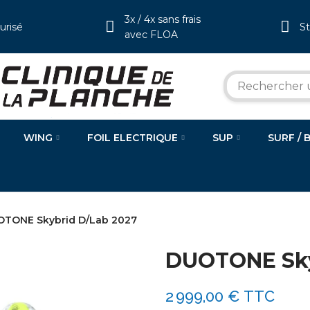
3x / 4x sans frais
urisé
S
avec FLOA
WING
FOIL ELECTRIQUE
SUP
SURF / 
TONE Skybrid D/Lab 2027
DUOTONE Sky
2 999,00 €
TTC