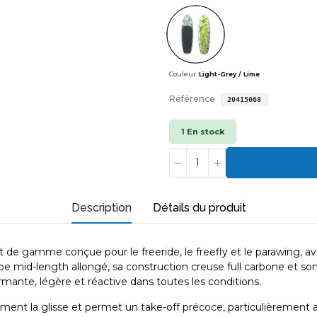
Couleur :
Light-Grey / Lime
Référence
20415068
1 En stock
Description
Détails du produit
aut de gamme conçue pour le
freeride, le freefly et le parawing
, a
ape
mid-length
allongé, sa construction creuse full carbone et so
mante, légère et réactive dans toutes les conditions.
ttement la glisse et permet un
take-off précoce
, particulièrement