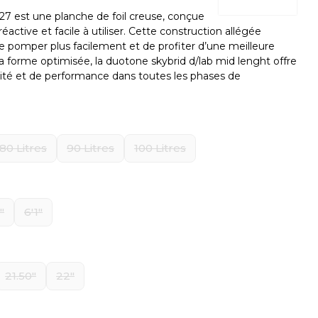
027
est une planche de foil creuse, conçue
 réactive et facile à utiliser. Cette construction allégée
de pomper plus facilement et de profiter d’une meilleure
 sa forme optimisée, la
duotone skybrid d/lab mid lenght
offre
idité et de performance dans toutes les phases de
80 Litres
90 Litres
100 Litres
"
6'1"
21.50"
22"