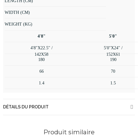
LENGTH (CM)
WIDTH (CM)
WEIGHT (KG)
4'8"
5'0"
4'8"X22.5" /
5'0"X24" /
142X58
152X61
180
190
66
70
1.4
1.5
DÉTAILS DU PRODUIT
Produit similaire