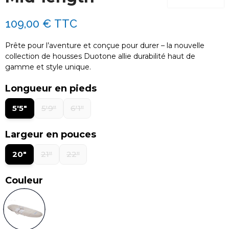
109,00 €
TTC
Prête pour l’aventure et conçue pour durer – la nouvelle
collection de housses Duotone allie durabilité haut de
gamme et style unique.
Longueur en pieds
5'5"
5'9"
6'1"
Largeur en pouces
20"
21"
22"
Couleur