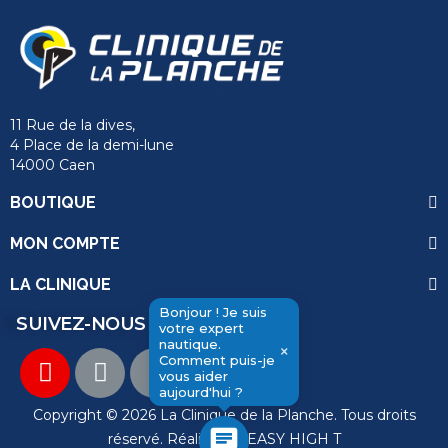
11 Rue de la dives,
4 Place de la demi-lune
14000 Caen
BOUTIQUE
MON COMPTE
LA CLINIQUE
Bonjour ! Je suis
SUIVEZ-NOUS
votre expert
nautique.
send
×
Comment puis-je
vous aider
aujourd'hui ?
Copyright © 2026 La Clinique de la Planche. Tous droits
chat
réservé. Réalisation
EASY HIGH T