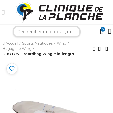
0
search
×
Accueil
Sports Nautiques
Wing
Bagagerie Wing
DUOTONE Boardbag Wing Mid-length
Bonjour ! Je suis votre expert nautique.
Comment puis-je vous aider aujourd'hui ?