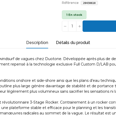
Référence
20430610
1 En stock
Description
Détails du produit
dsurf de vagues chez Duotone. Développée après plus de deux 
talement repensé à la technologie exclusive Full Custom D/LAB p
itions onshore et side-shore ainsi que les plans d’eau technique
on outline plus large génère davantage de stabilité et de portanc
teur légèrement plus volumineux sans sacrifier les sensations ni l
 révolutionnaire 3-Stage Rocker. Contrairement à un rocker conti
ne plateforme stable et efficace pour le planning et les transition
manœuvres radicales au sommet de la vague. Le résultat est une