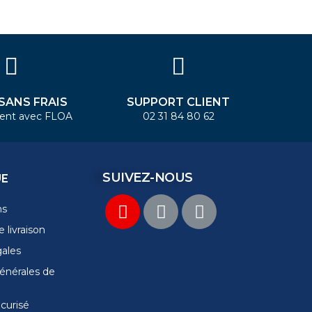
 SANS FRAIS
SUPPORT CLIENT
ent avec FLOA
02 31 84 80 62
SUIVEZ-NOUS
UE
ns
 livraison
gales
énérales de
curisé