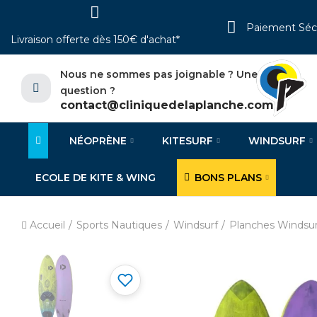
Paiement Séc
Livraison offerte dès 150€ d'achat*
Nous ne sommes pas joignable ? Une
question ?
contact@cliniquedelaplanche.com
NÉOPRÈNE
KITESURF
WINDSURF
ECOLE DE KITE & WING
BONS PLANS
Accueil
Sports Nautiques
Windsurf
Planches Windsur