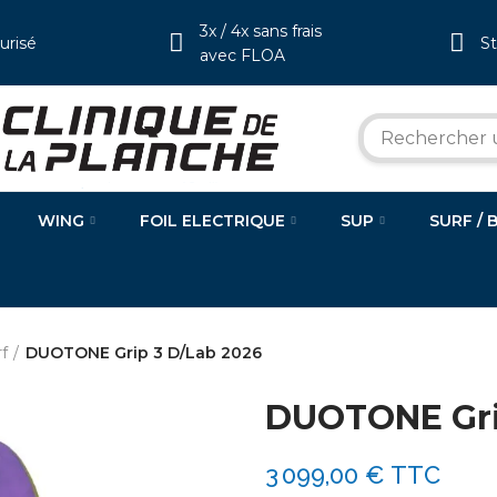
3x / 4x sans frais
urisé
S
avec FLOA
WING
FOIL ELECTRIQUE
SUP
SURF / 
f
DUOTONE Grip 3 D/Lab 2026
DUOTONE Gri
3 099,00 €
TTC