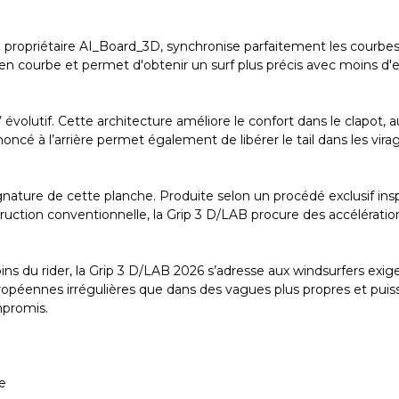
propriétaire AI_Board_3D, synchronise parfaitement les courbes d
trée en courbe et permet d'obtenir un surf plus précis avec moins 
volutif. Cette architecture améliore le confort dans le clapot, 
noncé à l’arrière permet également de libérer le tail dans les vir
gnature de cette planche. Produite selon un procédé exclusif in
truction conventionnelle, la Grip 3 D/LAB procure des accélération
ins du rider, la Grip 3 D/LAB 2026 s’adresse aux windsurfers ex
péennes irrégulières que dans des vagues plus propres et puissant
ompromis.
de