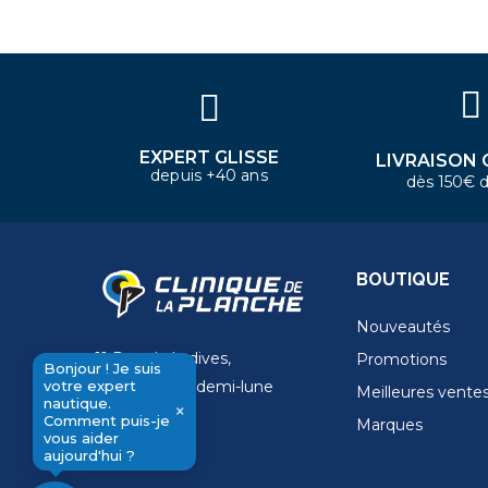
Bonjour ! Je suis votre expert
nautique. Comment puis-je vous
aider aujourd'hui ?
EXPERT GLISSE
LIVRAISON 
depuis +40 ans
dès 150€ d
BOUTIQUE
Nouveautés
11 Rue de la dives,
Promotions
Bonjour ! Je suis
votre expert
4 Place de la demi-lune
Meilleures vente
nautique.
×
14000 Caen
Comment puis-je
Marques
send
vous aider
aujourd'hui ?