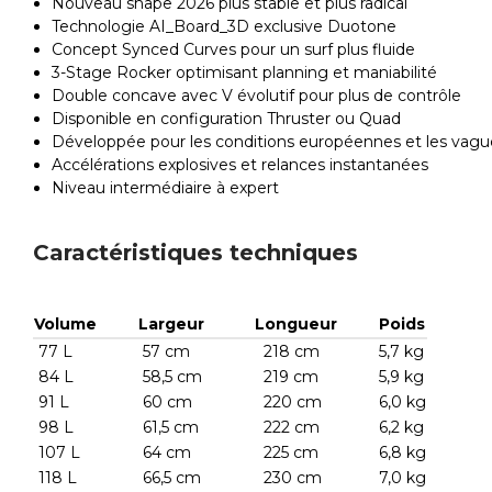
Nouveau shape 2026 plus stable et plus radical
Technologie AI_Board_3D exclusive Duotone
Concept Synced Curves pour un surf plus fluide
3-Stage Rocker optimisant planning et maniabilité
Double concave avec V évolutif pour plus de contrôle
Disponible en configuration Thruster ou Quad
Développée pour les conditions européennes et les vag
Accélérations explosives et relances instantanées
Niveau intermédiaire à expert
Caractéristiques techniques
Volume
Largeur
Longueur
Poids
77 L
57 cm
218 cm
5,7 kg
84 L
58,5 cm
219 cm
5,9 kg
91 L
60 cm
220 cm
6,0 kg
98 L
61,5 cm
222 cm
6,2 kg
107 L
64 cm
225 cm
6,8 kg
118 L
66,5 cm
230 cm
7,0 kg