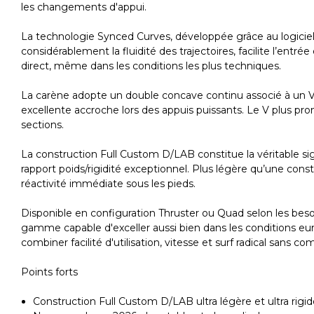
les changements d'appui.
La technologie Synced Curves, développée grâce au logiciel 
considérablement la fluidité des trajectoires, facilite l’en
direct, même dans les conditions les plus techniques.
La carène adopte un double concave continu associé à un V é
excellente accroche lors des appuis puissants. Le V plus pro
sections.
La construction Full Custom D/LAB constitue la véritable si
rapport poids/rigidité exceptionnel. Plus légère qu’une cons
réactivité immédiate sous les pieds.
Disponible en configuration Thruster ou Quad selon les beso
gamme capable d'exceller aussi bien dans les conditions euro
combiner facilité d'utilisation, vitesse et surf radical sans c
Points forts
Construction Full Custom D/LAB ultra légère et ultra rigi