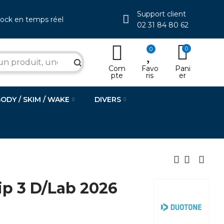
Support client
tock en temps réel
02 31 84 80 62
0
0
search
Com
Favo
Pani
pte
ris
er
BODY / SKIM / WAKE
DIVERS
p 3 D/Lab 2026