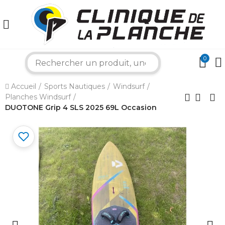
0
search
×
Accueil
Sports Nautiques
Windsurf
Planches Windsurf
Bonjour ! Je suis votre expert nautique.
DUOTONE Grip 4 SLS 2025 69L Occasion
Comment puis-je vous aider aujourd'hui ?