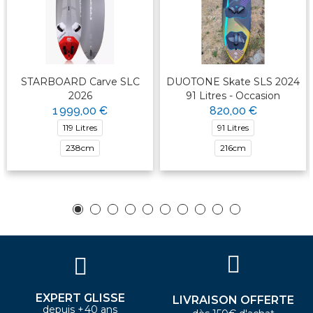
STARBOARD Carve SLC
DUOTONE Skate SLS 2024
2026
91 Litres - Occasion
1 999,00 €
820,00 €
119 Litres
91 Litres
238cm
216cm
EXPERT GLISSE
LIVRAISON OFFERTE
depuis +40 ans