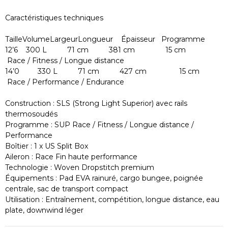
Caractéristiques techniques
Taille
Volume
Largeur
Longueur
Épaisseur
Programme
12’6
300 L
71 cm
381 cm
15 cm
Race / Fitness / Longue distance
14’0
330 L
71 cm
427 cm
15 cm
Race / Performance / Endurance
Construction : SLS (Strong Light Superior) avec rails
thermosoudés
Programme : SUP Race / Fitness / Longue distance /
Performance
Boîtier : 1 x US Split Box
Aileron : Race Fin haute performance
Technologie : Woven Dropstitch premium
Équipements : Pad EVA rainuré, cargo bungee, poignée
centrale, sac de transport compact
Utilisation : Entraînement, compétition, longue distance, eau
plate, downwind léger