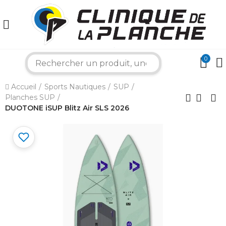
0
search
×
Accueil
Sports Nautiques
SUP
Planches SUP
DUOTONE iSUP Blitz Air SLS 2026
Bonjour ! Je suis votre expert nautique.
Comment puis-je vous aider aujourd'hui ?