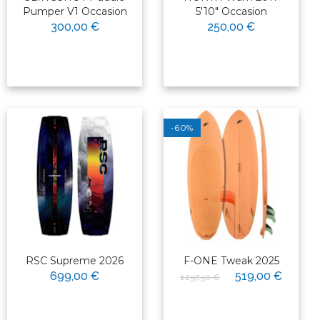
Pumper V1 Occasion
5'10" Occasion
300,00 €
250,00 €
-60%
RSC Supreme 2026
F-ONE Tweak 2025
699,00 €
519,00 €
1 297,50 €