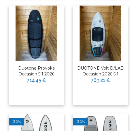
Duotone Provoke
DUOTONE Volt D/LAB
Occasion 5'1 2026
Occasion 2026 5'1
714,45 €
769,21 €
-30%
-30%