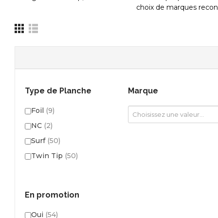
choix de marques recon
Type de Planche
Marque
Foil
(9)
NC
(2)
Surf
(50)
Twin Tip
(50)
En promotion
Oui
(54)