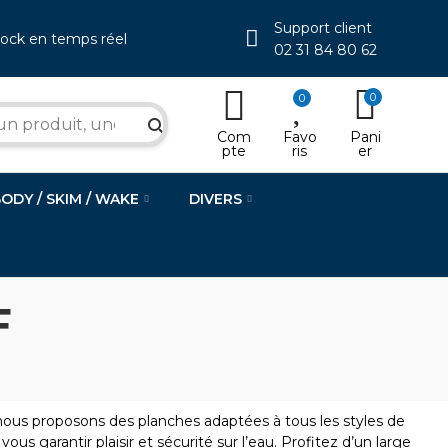
Support client
tock en temps réel
02 31 84 80 62
0
0
search
Com
Favo
Pani
pte
ris
er
BODY / SKIM / WAKE
DIVERS
F
nous proposons des planches adaptées à tous les styles de
ous garantir plaisir et sécurité sur l’eau. Profitez d’un large