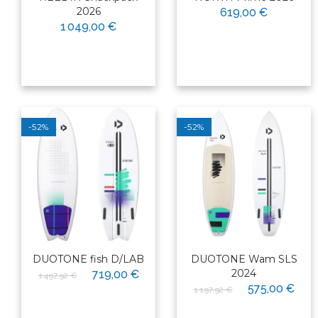
2026
619,00 €
1 049,00 €
-52%
-52%
DUOTONE fish D/LAB
DUOTONE Wam SLS
2024
719,00 €
1 497,92 €
575,00 €
1 197,92 €