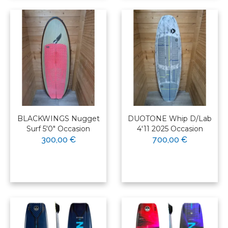
BLACKWINGS Nugget
DUOTONE Whip D/Lab
Surf 5'0" Occasion
4'11 2025 Occasion
300,00 €
700,00 €