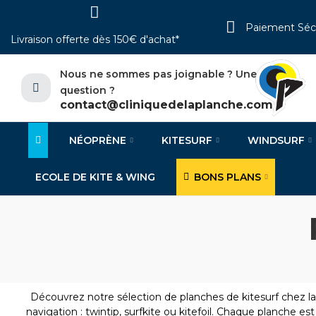
Paiement Séc
Livraison offerte dès 150€ d'achat*
Nous ne sommes pas joignable ? Une
question ?
contact@cliniquedelaplanche.com
NÉOPRÈNE
KITESURF
WINDSURF
ECOLE DE KITE & WING
BONS PLANS
Découvrez notre sélection de planches de kitesurf chez l
navigation : twintip, surfkite ou kitefoil. Chaque planche est