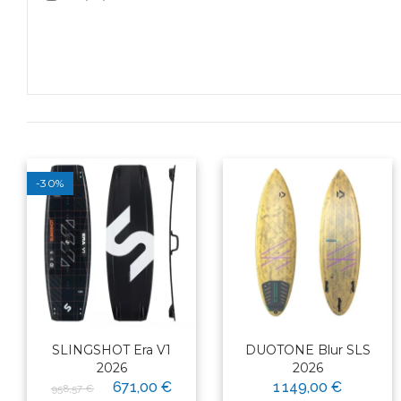
-30%
SLINGSHOT Era V1
DUOTONE Blur SLS
2026
2026
671,00 €
1 149,00 €
958,57 €