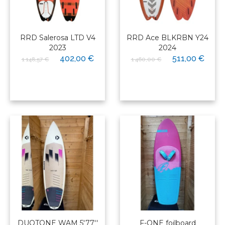
RRD Salerosa LTD V4
RRD Ace BLKRBN Y24
2023
2024
402,00 €
511,00 €
1 148,57 €
1 460,00 €
DUOTONE WAM 5'77''
F-ONE foilboard