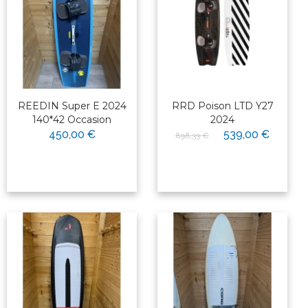
REEDIN Super E 2024
RRD Poison LTD Y27
140*42 Occasion
2024
450,00 €
539,00 €
898,33 €