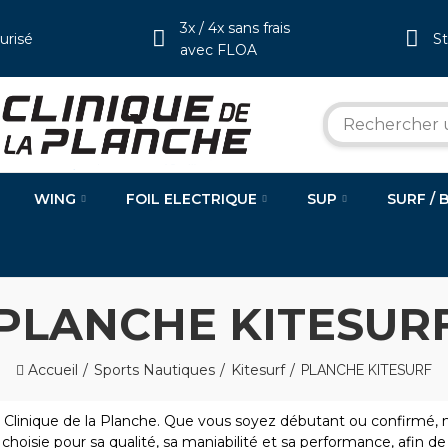
3x / 4x sans frais
urisé
S
avec FLOA
WING
FOIL ELECTRIQUE
SUP
SURF / 
PLANCHE KITESUR
Accueil
Sports Nautiques
Kitesurf
PLANCHE KITESURF
a Clinique de la Planche. Que vous soyez débutant ou confirmé, 
 choisie pour sa qualité, sa maniabilité et sa performance, afin de v