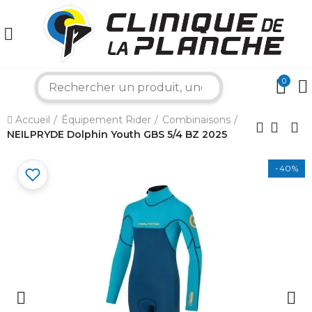
0
search
×
Accueil
Équipement Rider
Combinaisons
NEILPRYDE Dolphin Youth GBS 5/4 BZ 2025
Bonjour ! Je suis votre expert nautique.
-40%
Comment puis-je vous aider aujourd'hui ?