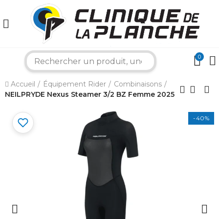
0
search
Accueil
Équipement Rider
Combinaisons
×
NEILPRYDE Nexus Steamer 3/2 BZ Femme 2025
-40%
Bonjour ! Je suis votre expert nautique.
Comment puis-je vous aider aujourd'hui ?