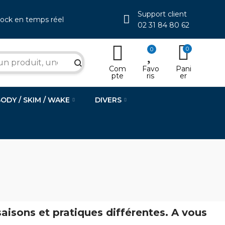
Support client
tock en temps réel
02 31 84 80 62
0
0
search
Com
Favo
Pani
pte
ris
er
BODY / SKIM / WAKE
DIVERS
sons et pratiques différentes. A vous