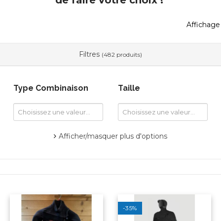
de faire votre choix !
Affichage
Filtres
(482 produits)
Type Combinaison
Taille
Afficher/masquer plus d'options
-35%