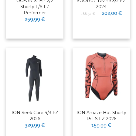
OCEAN STEP 2/2
SOORUZ Divine 3/2 FZ
Shorty L/S FZ
2024
Performer
202,00 €
288,57 €
259,99 €
ION Seek Core 4/3 FZ
ION Amaze Hot Shorty
2026
1.5 LS FZ 2026
329,99 €
159,99 €