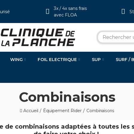
3x / 4x sans frais
urisé
S
avec FLOA
WING
FOIL ELECTRIQUE
SUP
SURF / 
Combinaisons
Accueil
Équipement Rider
Combinaisons
de combinaisons adaptées à toutes les sai