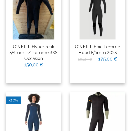
O'NEILL Hyperfreak
O'NEILL Epic Femme
5/4mm FZ Femme 3XS
Hood 6/4mm 2023
Occasion
175,00 €
269,23 €
150,00 €
-30%