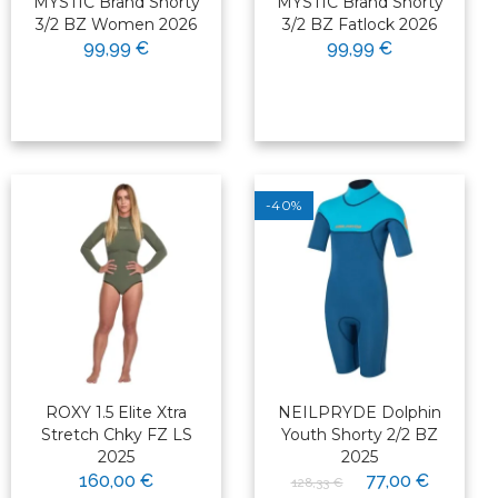
MYSTIC Brand Shorty
MYSTIC Brand Shorty
3/2 BZ Women 2026
3/2 BZ Fatlock 2026
99,99 €
99,99 €
-40%
ROXY 1.5 Elite Xtra
NEILPRYDE Dolphin
Stretch Chky FZ LS
Youth Shorty 2/2 BZ
2025
2025
160,00 €
77,00 €
128,33 €