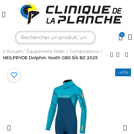
0
search
×
Accueil
Équipement Rider
Combinaisons
NEILPRYDE Dolphin Youth GBS 5/4 BZ 2025
Bonjour ! Je suis votre expert nautique.
-40%
Comment puis-je vous aider aujourd'hui ?