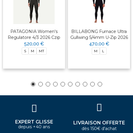
PATAGONIA Women's
BILLABONG Furnace Ultra
Regulatore 4/3 2026 Czip
Gullwing 5/4mm U-Zip 2026
520,00 €
470,00 €
S
M
MT
M
L
EXPERT GLISSE
LIVRAISON OFFERTE
depuis +40 ans
dès 150€ d'achat