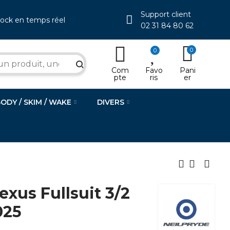
Support client
tock en temps réel
02 31 84 80 62
0
0
search
Com
Favo
Pani
pte
ris
er
BODY / SKIM / WAKE
DIVERS
xus Fullsuit 3/2
025