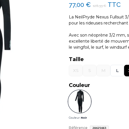
77,00 €
TTC
128,33 €
La NeilPryde Nexus Fullsuit 
pour les rideuses recherchan
Avec son néoprène 3/2 mm, sa 
excellente liberté de mouvem
le wingfoil, le surf, le windsurf 
Taille
XS
S
M
L
Couleur
Couleur :
Noir
Référence
20425463