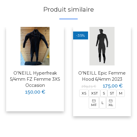
Produit similaire
-35%
O'NEILL Hyperfreak
O'NEILL Epic Femme
5/4mm FZ Femme 3XS
Hood 6/4mm 2023
Occasion
175,00 €
269,23 €
150,00 €
XS
XST
S
ST
M
L
MT
XL