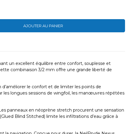
AJOUTER AU PANIER
t un excellent équilibre entre confort, souplesse et
f, cette combinaison 3/2 mm offre une grande liberté de
améliorer le confort et de limiter les points de
r les longues sessions de wingfoil, les manœuvres répétées
. Les panneaux en néoprène stretch procurent une sensation
lued Blind Stitched) limite les infiltrations d’eau grâce à
ant la navigation. Conçue pour durer, la NeilPryde Nexus