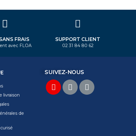
 SANS FRAIS
SUPPORT CLIENT
ent avec FLOA
02 31 84 80 62
SUIVEZ-NOUS
UE
ns
 livraison
gales
énérales de
curisé