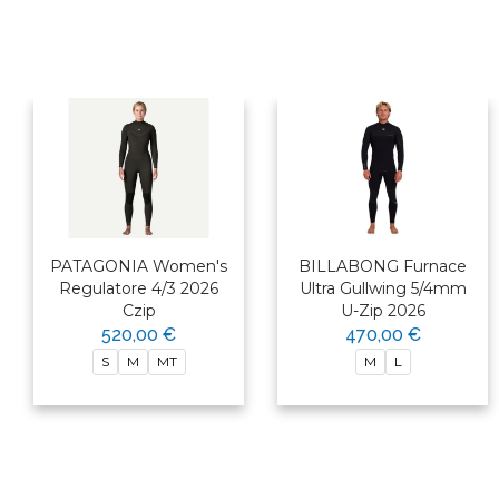
PATAGONIA Women's
BILLABONG Furnace
Regulatore 4/3 2026
Ultra Gullwing 5/4mm
Czip
U-Zip 2026
520,00 €
470,00 €
S
M
MT
M
L
×