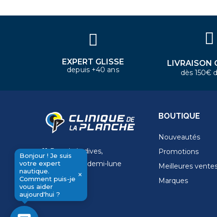
Bonjour ! Je suis votre expert
nautique. Comment puis-je vous
aider aujourd'hui ?
EXPERT GLISSE
LIVRAISON 
depuis +40 ans
dès 150€ d
BOUTIQUE
Nouveautés
11 Rue de la dives,
Promotions
Bonjour ! Je suis
votre expert
4 Place de la demi-lune
Meilleures vente
nautique.
×
14000 Caen
Comment puis-je
Marques
send
vous aider
aujourd'hui ?