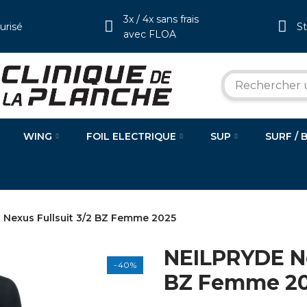
3x / 4x sans frais
urisé
S
avec FLOA
WING
FOIL ELECTRIQUE
SUP
SURF / 
Nexus Fullsuit 3/2 BZ Femme 2025
NEILPRYDE Ne
-40%
BZ Femme 2