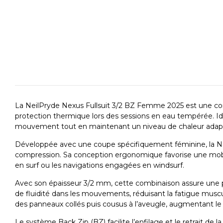
La NeilPryde Nexus Fullsuit 3/2 BZ Femme 2025 est une comb
protection thermique lors des sessions en eau tempérée. Idéal
mouvement tout en maintenant un niveau de chaleur adapté a
Développée avec une coupe spécifiquement féminine, la Nexus
compression. Sa conception ergonomique favorise une mobili
en surf ou les navigations engagées en windsurf.
Avec son épaisseur 3/2 mm, cette combinaison assure une p
de fluidité dans les mouvements, réduisant la fatigue muscula
des panneaux collés puis cousus à l’aveugle, augmentant le 
Le système Back Zip (BZ) facilite l’enfilage et le retrait d