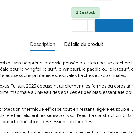
2 En stock
Description
Détails du produit
inaison néoprène intégrale pensée pour les rideuses recherchan
e pour le wingfoil, le surf, le windsurf, le paddle ou le kitesur
ux sessions printanières, estivales fraîches et automnales.
 Fullsuit 2025 épouse naturellement les formes du corps afin d’
té maximale au niveau des épaules et des bras, essentielle pou
rotection thermique efficace tout en restant légère et souple
ire et améliorant les sensations sur l’eau. La construction GBS (G
confort général lors des sessions prolongées.
e la combinaison tout en assurant un ajustement confortable pend