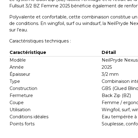
Fullsuit 3/2 BZ Femme 2025 bénéficie également de renforts 
Polyvalente et confortable, cette combinaison constitue un
de conditions. En wingfoil, surf ou windsurf, la NeilPryde
sur l’eau.
Caractéristiques techniques :
Caractéristique
Détail
Modèle
NeilPryde Nexus
Année
2025
Épaisseur
3/2 mm
Type
Combinaison in
Construction
GBS (Glued Blind
Fermeture
Back Zip (BZ)
Coupe
Femme / ergono
Utilisation
Wingfoil, surf, wi
Conditions idéales
Eau tempérée à 
Points forts
Souplesse, confo