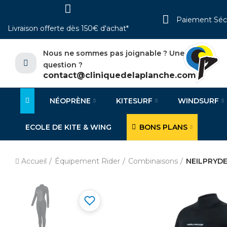
Paiement Séc
Livraison offerte dès 150€ d'achat*
Nous ne sommes pas joignable ? Une
question ?
contact@cliniquedelaplanche.com
NÉOPRÈNE
KITESURF
WINDSURF
ECOLE DE KITE & WING
BONS PLANS
Accueil
Équipement Rider
Combinaisons
NEILPRYDE 