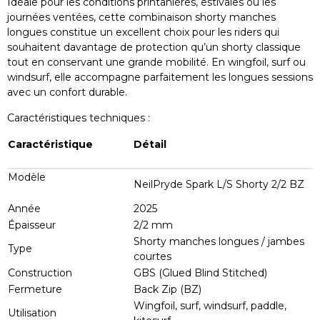
Idéale pour les conditions printanières, estivales ou les
journées ventées, cette combinaison shorty manches
longues constitue un excellent choix pour les riders qui
souhaitent davantage de protection qu’un shorty classique
tout en conservant une grande mobilité. En wingfoil, surf ou
windsurf, elle accompagne parfaitement les longues sessions
avec un confort durable.
Caractéristiques techniques :
Caractéristique
Détail
Modèle
NeilPryde Spark L/S Shorty 2/2 BZ
Année
2025
Épaisseur
2/2 mm
Shorty manches longues / jambes
Type
courtes
Construction
GBS (Glued Blind Stitched)
Fermeture
Back Zip (BZ)
Wingfoil, surf, windsurf, paddle,
Utilisation