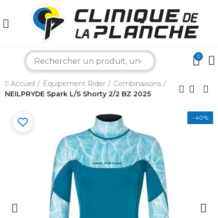
0
search
×
Accueil
Équipement Rider
Combinaisons
NEILPRYDE Spark L/S Shorty 2/2 BZ 2025
Bonjour ! Je suis votre expert nautique.
-40%
Comment puis-je vous aider aujourd'hui ?