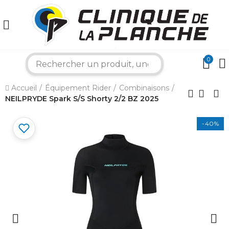
0
search
×
Accueil
Équipement Rider
Combinaisons
NEILPRYDE Spark S/S Shorty 2/2 BZ 2025
Bonjour ! Je suis votre expert nautique.
-40%
Comment puis-je vous aider aujourd'hui ?