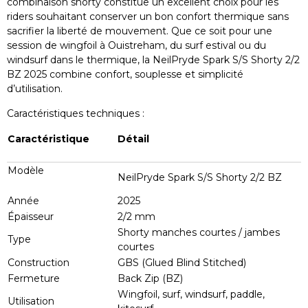
combinaison shorty constitue un excellent choix pour les
riders souhaitant conserver un bon confort thermique sans
sacrifier la liberté de mouvement. Que ce soit pour une
session de wingfoil à Ouistreham, du surf estival ou du
windsurf dans le thermique, la NeilPryde Spark S/S Shorty 2/2
BZ 2025 combine confort, souplesse et simplicité
d’utilisation.
Caractéristiques techniques :
Caractéristique
Détail
Modèle
NeilPryde Spark S/S Shorty 2/2 BZ
Année
2025
Épaisseur
2/2 mm
Shorty manches courtes / jambes
Type
courtes
Construction
GBS (Glued Blind Stitched)
Fermeture
Back Zip (BZ)
Wingfoil, surf, windsurf, paddle,
Utilisation