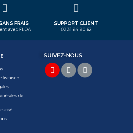
 SANS FRAIS
SUPPORT CLIENT
ent avec FLOA
02 31 84 80 62
SUIVEZ-NOUS
UE
ns
 livraison
gales
énérales de
curisé
ous