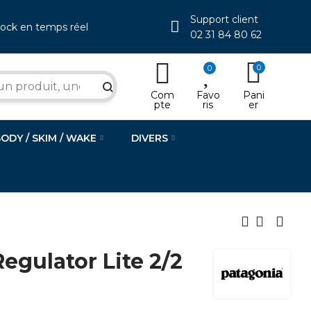
Support client
tock en temps réel
02 31 84 80 62
0
0
search
Com
Favo
Pani
pte
ris
er
BODY / SKIM / WAKE
DIVERS
gulator Lite 2/2