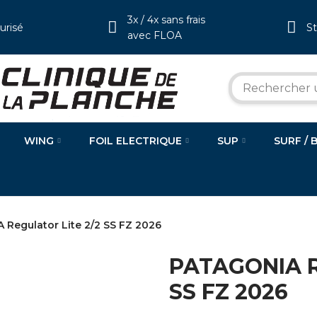
3x / 4x sans frais
urisé
S
avec FLOA
WING
FOIL ELECTRIQUE
SUP
SURF / 
Regulator Lite 2/2 SS FZ 2026
PATAGONIA Re
SS FZ 2026