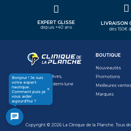
EXPERT GLISSE
LIVRAISON 
depuis +40 ans
dès 150€ d
BOUTIQUE
Nouveautés
11 Rue de la dives,
Promotions
Bonjour ! Je suis
votre expert
4 Place de la demi-lune
Meilleures vente
nautique.
×
14000 Caen
Comment puis-je
Marques
send
vous aider
aujourd'hui ?
chat
Copyright © 2026 La Clinique de la Planche. Tous dro