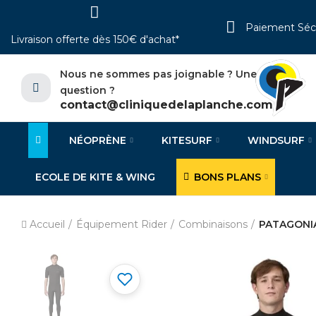
Paiement Séc
Livraison offerte dès 150€ d'achat*
Nous ne sommes pas joignable ? Une
question ?
contact@cliniquedelaplanche.com
NÉOPRÈNE
KITESURF
WINDSURF
ECOLE DE KITE & WING
BONS PLANS
Accueil
Équipement Rider
Combinaisons
PATAGONIA 