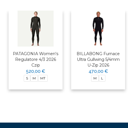
PATAGONIA Women's
BILLABONG Furnace
Regulatore 4/3 2026
Ultra Gullwing 5/4mm
Czip
U-Zip 2026
520,00 €
470,00 €
S
M
MT
M
L
×
Bonjour ! Je suis votre expert
nautique. Comment puis-je vous
aider aujourd'hui ?