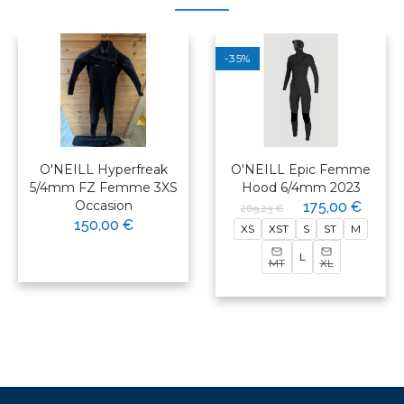
-35%
O'NEILL Hyperfreak
O'NEILL Epic Femme
5/4mm FZ Femme 3XS
Hood 6/4mm 2023
Occasion
175,00 €
269,23 €
150,00 €
XS
XST
S
ST
M
L
MT
XL