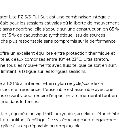
tor Lite FZ S/S Full Suit est une combinaison intégrale
ale pour les sessions estivales où la liberté de mouvement
e sans néoprène, elle s’appuie sur une construction en 85 %
 et 15 % de caoutchouc synthétique, issu de sources
roche plus responsable sans compromis sur la performance.
fre un excellent équilibre entre protection thermique et
té aux eaux comprises entre 18° et 23°C. Ultra stretch,
 tous les mouvements avec fluidité, que ce soit en surf,
 limitant la fatigue sur les longues sessions.
 à 100 % à l’intérieur et en nylon recyclé/spandex à
élasticité et résistance. L’ensemble est assemblé avec une
ns solvants, pour réduire l’impact environnemental tout en
enue dans le temps.
ttant, équipé d’un zip Riri® inoxydable, améliore l’étanchéité
out en facilitant l’enfilage. Ce système augmente également
n grâce à un zip réparable ou remplaçable.