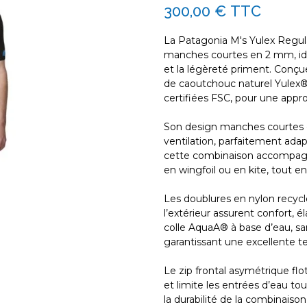
300,00 €
TTC
La Patagonia M's Yulex Regula
manches courtes en 2 mm, idé
et la légèreté priment. Conçu
de caoutchouc naturel Yulex®
certifiées FSC, pour une app
Son design manches courtes of
ventilation, parfaitement adap
cette combinaison accompagne
en wingfoil ou en kite, tout en
Les doublures en nylon recyclé
l’extérieur assurent confort, 
colle AquaA® à base d’eau, sa
garantissant une excellente t
Le zip frontal asymétrique flo
et limite les entrées d’eau t
la durabilité de la combinaiso