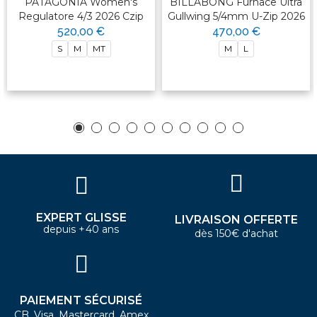
PATAGONIA Women's
BILLABONG Furnace Ultra
Regulatore 4/3 2026 Czip
Gullwing 5/4mm U-Zip 2026
520,00 €
470,00 €
S
M
MT
M
L
EXPERT GLISSE
LIVRAISON OFFERTE
depuis +40 ans
dès 150€ d'achat
PAIEMENT SÉCURISÉ
CB, Visa, Mastercard, Amex