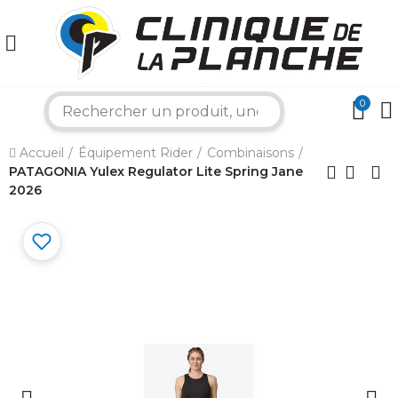
0
search
×
Accueil
Équipement Rider
Combinaisons
PATAGONIA Yulex Regulator Lite Spring Jane
2026
Bonjour ! Je suis votre expert nautique.
Comment puis-je vous aider aujourd'hui ?