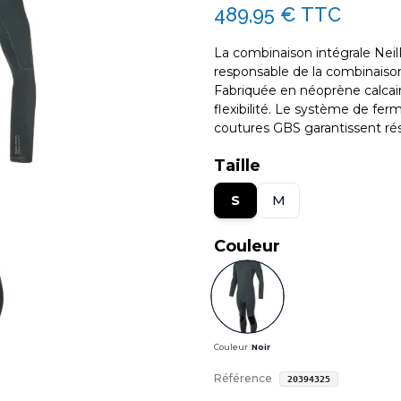
489,95 €
TTC
La combinaison intégrale Neil
responsable de la combinaison 
Fabriquée en néoprène calcaire
flexibilité. Le système de ferme
coutures GBS garantissent rés
Taille
S
M
Couleur
Couleur :
Noir
Référence
20394325