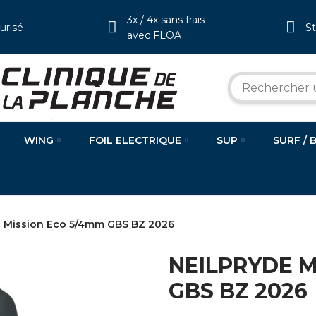
3x / 4x sans frais
urisé
S
avec FLOA
WING
FOIL ELECTRIQUE
SUP
SURF / 
 Mission Eco 5/4mm GBS BZ 2026
NEILPRYDE M
GBS BZ 2026