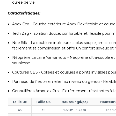
durée de vie.
Caractéristiques:
Apex Eco - Couche extérieure Apex Flex flexible et coupe-
Tech Zag - Isolation douce, confortable et flexible pour
Noe Silk – La doublure intérieure la plus souple jamais co
facilement sa combinaison et offre un confort soyeux et 
Néoprène calcaire Yamamoto - Néoprène ultra-souple et é
souplesse.
Coutures GBS - Collées et cousues à points invisibles pou
Panneau de flexion en relief au niveau du genou - Flexibili
Genouillères Amortex Pro - Extrêmement résistantes à l'ab
Taille UE
Taille US
Hauteur (pi/po)
Hauteur 
46
XS
1,68 m - 1,73 m
167-17