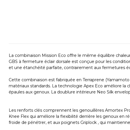
La combinaison Mission Eco offre le même équilibre chaleur-
GBS à fermeture éclair dorsale est conçue pour les condition
et une étanchéité parfaite, contrairement aux fermetures écla
Cette combinaison est fabriquée en Terraprene (Yamamoto n°
matériaux standards. La technologie Apex Eco améliore la cha
épaules aux genoux. La doublure intérieure Neo Silk envelo
Les renforts clés comprennent les genouillères Amortex Pro 
Knee Flex qui améliore la flexibilité derrière les genoux en
froide de pénétrer, et aux poignets Griplock , qui maintienn