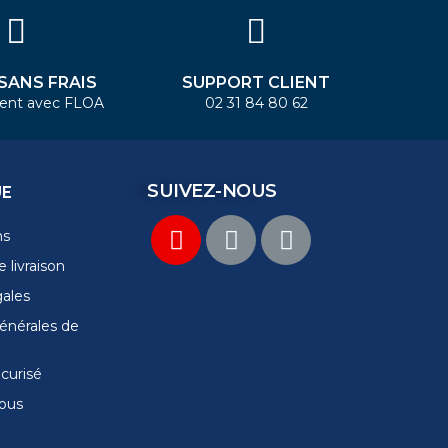
 SANS FRAIS
SUPPORT CLIENT
ent avec FLOA
02 31 84 80 62
SUIVEZ-NOUS
UE
ns
 livraison
gales
énérales de
curisé
ous