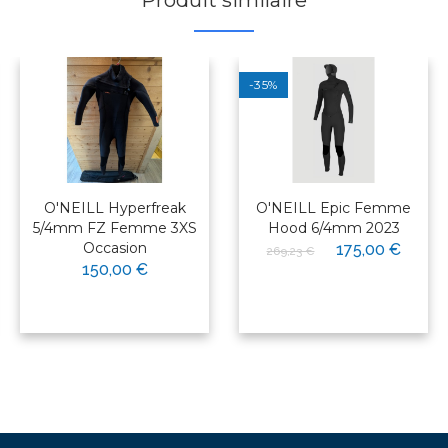
Produit similaire
-35%
O'NEILL Hyperfreak
O'NEILL Epic Femme
5/4mm FZ Femme 3XS
Hood 6/4mm 2023
Occasion
175,00 €
269,23 €
150,00 €