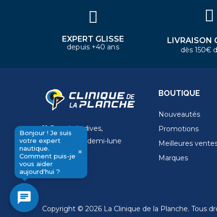
EXPERT GLISSE
LIVRAISON 
depuis +40 ans
dès 150€ d
BOUTIQUE
Nouveautés
11 Rue de la dives,
Promotions
Bonjour ! Je suis
votre expert
4 Place de la demi-lune
Meilleures vente
nautique.
×
14000 Caen
Comment puis-je
Marques
send
vous aider
aujourd'hui ?
chat
Copyright © 2026 La Clinique de la Planche. Tous dro