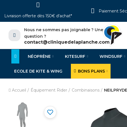
Paiement Séc
Livraison offerte dès 150€ d'achat*
Nous ne sommes pas joignable ? Une
question ?
contact@cliniquedelaplanche.com
NÉOPRÈNE
KITESURF
WINDSURF
ECOLE DE KITE & WING
BONS PLANS
Accueil
Équipement Rider
Combinaisons
NEILPRYDE