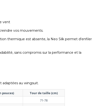
le vent
estreindre vos mouvements.
lation thermique est absente, la Neo Silk permet d'enfiler
abilité, sans compromis sur la performance et la
nt adaptées au wingsuit.
en pouces)
Tour de taille (cm)
71-78