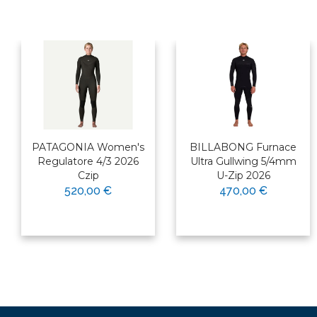
PATAGONIA Women's
BILLABONG Furnace
Regulatore 4/3 2026
Ultra Gullwing 5/4mm
Czip
U-Zip 2026
520,00 €
470,00 €
×
Bonjour ! Je suis votre expert
nautique. Comment puis-je vous
aider aujourd'hui ?