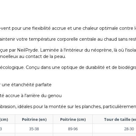
vent pour une flexibilité accrue et une chaleur optimale contre 
 maintenir votre température corporelle centrale au chaud sans r
nçue par NeilPryde. Laminée à l'intérieur du néoprène, là où l'iso
moelleux au contact de la peau.
cologique. Conçu dans une optique de durabilité et de biodégrad
r une étanchéité parfaite
té accrue à l'arrière du genou
rasion, idéales pour la montée sur les planches, particulièreme
(cm)
Poitrine (en)
Poitrine (cm)
Tour de taille (
3
35-38
89-96
28-30