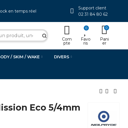
Support client
tock en temps réel
02 31 84 80 62
0
0
search
Com
Favo
Pani
pte
ris
er
BODY / SKIM / WAKE
DIVERS
ission Eco 5/4mm