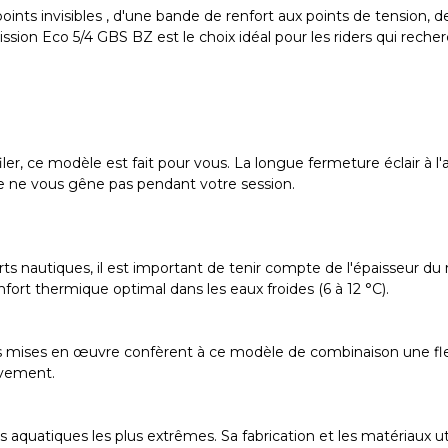
ts invisibles , d'une bande de renfort aux points de tension, de
ssion Eco 5/4 GBS BZ est le choix idéal pour les riders qui reche
r, ce modèle est fait pour vous. La longue fermeture éclair à l'arr
lle ne vous gêne pas pendant votre session.
ts nautiques, il est important de tenir compte de l'épaisseur d
nfort thermique optimal dans les eaux froides (6 à 12 °C).
es mises en œuvre confèrent à ce modèle de combinaison une flexi
uvement.
 aquatiques les plus extrêmes. Sa fabrication et les matériaux u