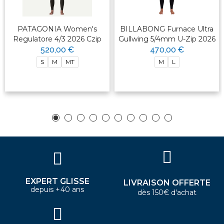
PATAGONIA Women's
BILLABONG Furnace Ultra
Regulatore 4/3 2026 Czip
Gullwing 5/4mm U-Zip 2026
520,00 €
470,00 €
S
M
MT
M
L
EXPERT GLISSE
LIVRAISON OFFERTE
depuis +40 ans
dès 150€ d'achat