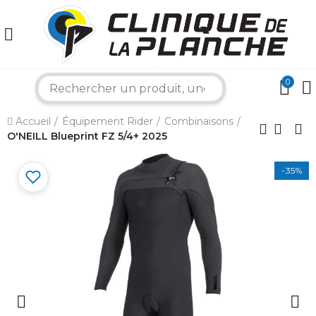
0
search
×
Accueil
Équipement Rider
Combinaisons
O'NEILL Blueprint FZ 5/4+ 2025
Bonjour ! Je suis votre expert nautique.
Comment puis-je vous aider aujourd'hui ?
-35%