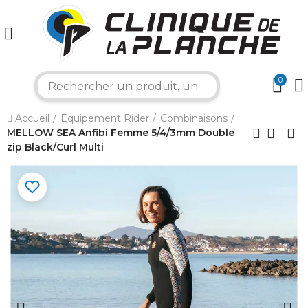
0
search
×
Accueil
Équipement Rider
Combinaisons
MELLOW SEA Anfibi Femme 5/4/3mm Double
Bonjour ! Je suis votre expert nautique.
zip Black/Curl Multi
Comment puis-je vous aider aujourd'hui ?