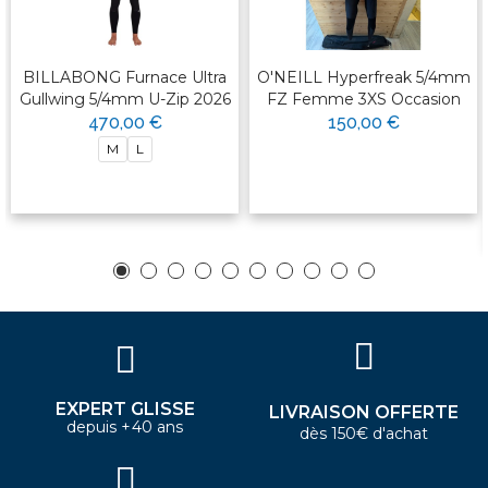
BILLABONG Furnace Ultra
O'NEILL Hyperfreak 5/4mm
Gullwing 5/4mm U-Zip 2026
FZ Femme 3XS Occasion
470,00 €
150,00 €
M
L
EXPERT GLISSE
LIVRAISON OFFERTE
depuis +40 ans
dès 150€ d'achat