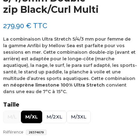
zip Black/Curl Multi
279,90 €
TTC
La combinaison Ultra Stretch 5/4/3 mm
pour femme de
la
gamme Anfibi by Mellow Sea
est parfaite pour vos
sessions en mer. Cette combinaison
double-zip (avant et
arrière)
est adaptée pour le longe-côte (marche
aquatique), la nage, le surf, le para surf adapté, les sports-
santé, le stand up paddle, la planche à voile et
une
multitude d’autres sports aquatiques
. Cette combinaison
en
néoprène limestone 100% Ultra Stretch
convient
dans une
eau de 7°C à 15°C
.
Taille
M/L
M/XL
M/2XL
M/3XL
Référence
20374679