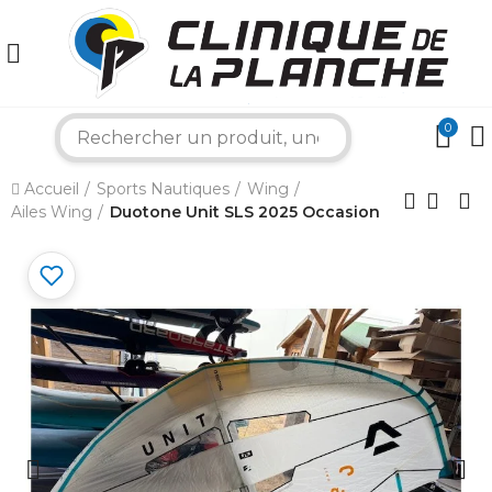
0
search
×
Accueil
Sports Nautiques
Wing
Ailes Wing
Duotone Unit SLS 2025 Occasion
Bonjour ! Je suis votre expert nautique.
Comment puis-je vous aider aujourd'hui ?