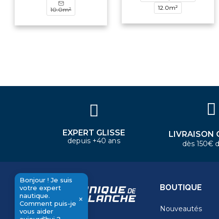
12.0m²
10.0m²
Bonjour ! Je suis votre expert
nautique. Comment puis-je vous
aider aujourd'hui ?
EXPERT GLISSE
LIVRAISON 
depuis +40 ans
dès 150€ d
Bonjour ! Je suis
BOUTIQUE
votre expert
nautique.
×
Comment puis-je
Nouveautés
send
vous aider