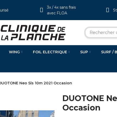
3x / 4x sans frais
urisé
S
avec FLOA
WING
FOIL ELECTRIQUE
SUP
SURF / 
DUOTONE Neo Sls 10m 2021 Occasion
DUOTONE Neo
Occasion