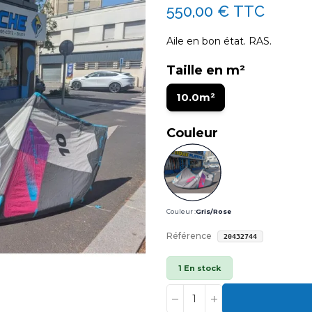
550,00 €
TTC
Aile en bon état. RAS.
Taille en m²
10.0m²
Couleur
Couleur :
Gris/Rose
Référence
20432744
1 En stock