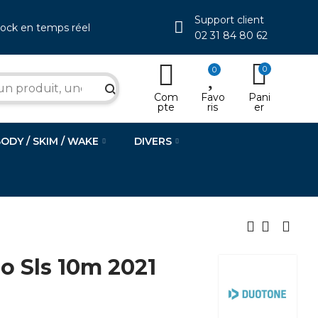
Support client
tock en temps réel
02 31 84 80 62
0
0
search
Com
Favo
Pani
pte
ris
er
BODY / SKIM / WAKE
DIVERS
 Sls 10m 2021