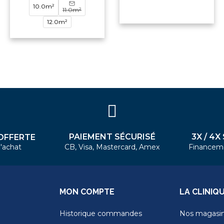
10.0m²
11.0m²
12.0m²
PAIEMENT SÉCURISÉ
3X / 4X
OFFERTE
'achat
CB, Visa, Mastercard, Amex
Financem
MON COMPTE
LA CLINIQ
Historique commandes
Nos magasi