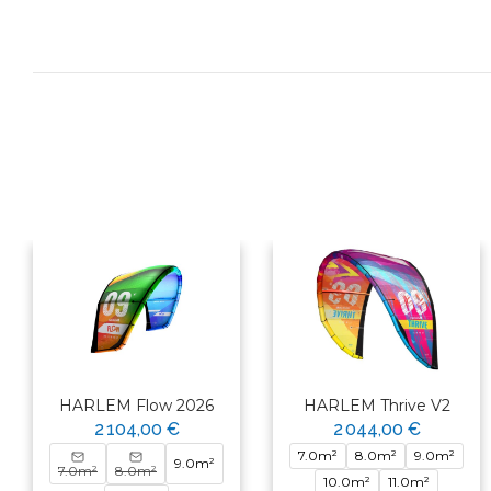
HARLEM Flow 2026
HARLEM Thrive V2
2 104,00 €
2 044,00 €
7.0m²
8.0m²
9.0m²
9.0m²
×
7.0m²
8.0m²
10.0m²
11.0m²