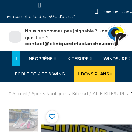
Paiement Séc
Livraison offerte dès 150€ d'achat*
Nous ne sommes pas joignable ? Une
question ?
contact@cliniquedelaplanche.com
NÉOPRÈNE
KITESURF
WINDSURF
ECOLE DE KITE & WING
BONS PLANS
Accueil
Sports Nautiques
Kitesurf
AILE KITESURF