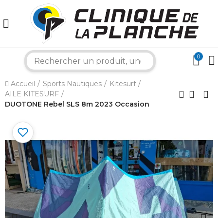
0
×
search
Accueil
Sports Nautiques
Kitesurf
Bonjour ! Je suis votre expert nautique.
AILE KITESURF
Comment puis-je vous aider aujourd'hui ?
DUOTONE Rebel SLS 8m 2023 Occasion