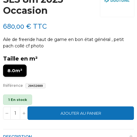
Occasion
680,00 €
TTC
Aile de freeride haut de game en bon état général , petit
pach collé cf photo
Taille en m²
8.0m²
Référence
20432089
1 En stock
AJOUTER AU PANIER