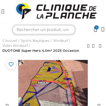
0
search
×
Accueil
Sports Nautiques
Windsurf
Voiles Windsurf
Bonjour ! Je suis votre expert nautique.
Comment puis-je vous aider aujourd'hui ?
DUOTONE Super Hero 4.0m² 2025 Occasion