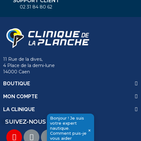
SUPPORT CLIENT
02 31 84 80 62
11 Rue de la dives,
4 Place de la demi-lune
14000 Caen
BOUTIQUE
MON COMPTE
LA CLINIQUE
Bonjour ! Je suis
SUIVEZ-NOUS
votre expert
nautique.
×
Comment puis-je
send
vous aider