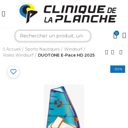
0
search
×
Accueil
Sports Nautiques
Windsurf
Voiles Windsurf
DUOTONE E-Pace HD 2025
Bonjour ! Je suis votre expert nautique.
Comment puis-je vous aider aujourd'hui ?
-30%