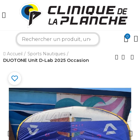
0
search
×
Accueil
Sports Nautiques
DUOTONE Unit D-Lab 2025 Occasion
Bonjour ! Je suis votre expert nautique.
Comment puis-je vous aider aujourd'hui ?