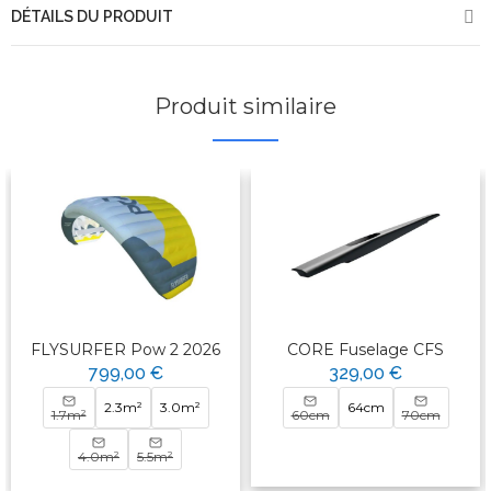
DÉTAILS DU PRODUIT
Produit similaire
FLYSURFER Pow 2 2026
CORE Fuselage CFS
799,00 €
329,00 €
2.3m²
3.0m²
64cm
1.7m²
60cm
70cm
4.0m²
5.5m²