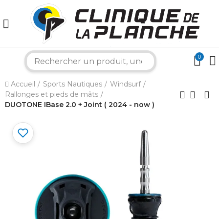
0
×
search
Accueil
Sports Nautiques
Windsurf
Bonjour ! Je suis votre expert nautique.
Rallonges et pieds de mâts
Comment puis-je vous aider aujourd'hui ?
DUOTONE IBase 2.0 + Joint ( 2024 - now )