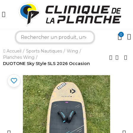
0
search
×
Accueil
Sports Nautiques
Wing
Planches Wing
DUOTONE Sky Style SLS 2026 Occasion
Bonjour ! Je suis votre expert nautique.
Comment puis-je vous aider aujourd'hui ?