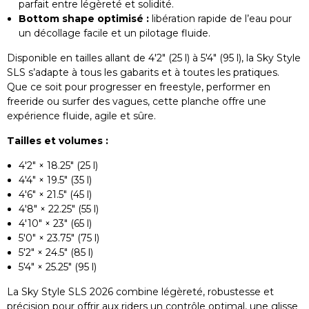
parfait entre légèreté et solidité.
Bottom shape optimisé :
libération rapide de l’eau pour
un décollage facile et un pilotage fluide.
Disponible en tailles allant de 4'2" (25 l) à 5'4" (95 l), la Sky Style
SLS s’adapte à tous les gabarits et à toutes les pratiques.
Que ce soit pour progresser en freestyle, performer en
freeride ou surfer des vagues, cette planche offre une
expérience fluide, agile et sûre.
Tailles et volumes :
4'2" × 18.25" (25 l)
4'4" × 19.5" (35 l)
4'6" × 21.5" (45 l)
4'8" × 22.25" (55 l)
4'10" × 23" (65 l)
5'0" × 23.75" (75 l)
5'2" × 24.5" (85 l)
5'4" × 25.25" (95 l)
La Sky Style SLS 2026 combine légèreté, robustesse et
précision pour offrir aux riders un contrôle optimal, une glisse