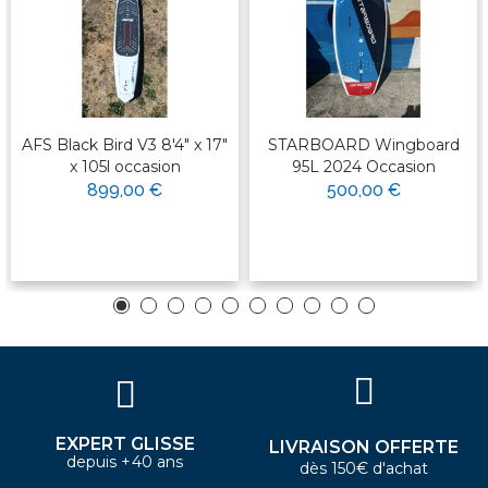
AFS Black Bird V3 8'4" x 17"
STARBOARD Wingboard
x 105l occasion
95L 2024 Occasion
899,00 €
500,00 €
EXPERT GLISSE
LIVRAISON OFFERTE
depuis +40 ans
dès 150€ d'achat