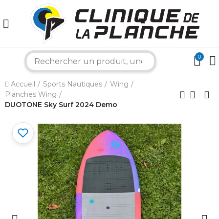
0
search
Accueil
Sports Nautiques
Wing
Planches Wing
×
DUOTONE Sky Surf 2024 Demo
Bonjour ! Je suis votre expert nautique.
Comment puis-je vous aider aujourd'hui ?