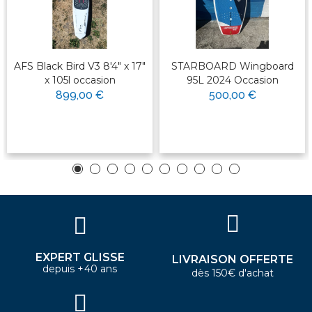
AFS Black Bird V3 8'4" x 17"
STARBOARD Wingboard
x 105l occasion
95L 2024 Occasion
899,00 €
500,00 €
EXPERT GLISSE
LIVRAISON OFFERTE
depuis +40 ans
dès 150€ d'achat