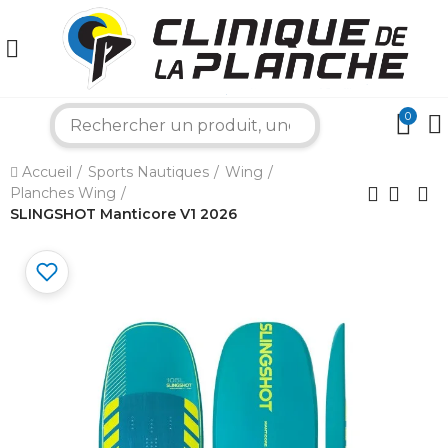
0
search
×
Accueil
Sports Nautiques
Wing
Planches Wing
Bonjour ! Je suis votre expert nautique.
SLINGSHOT Manticore V1 2026
Comment puis-je vous aider aujourd'hui ?